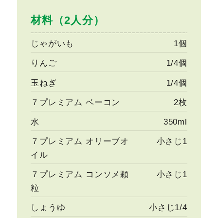
材料（2人分）
じゃがいも
1個
りんご
1/4個
玉ねぎ
1/4個
７プレミアム ベーコン
2枚
水
350ml
７プレミアム オリーブオ
小さじ1
イル
７プレミアム コンソメ顆
小さじ1
粒
しょうゆ
小さじ1/4