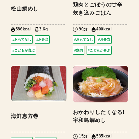
鶏肉とごぼうの甘辛
松山鯛めし
炊き込みごはん
3.6g
90分
586kcal
400kcal
#おもてなし
#お弁当
#おもてなし
#お弁当
#こどもが喜ぶ
#鶏肉
#こどもが喜ぶ
おかわりしたくなる!
海鮮恵方巻
宇和島鯛めし
15分
535kcal