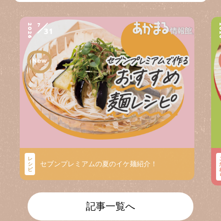
7
2026
2
31
レ
セブンプレミアムの夏のイケ麺紹介！
シ
ピ
記事一覧へ