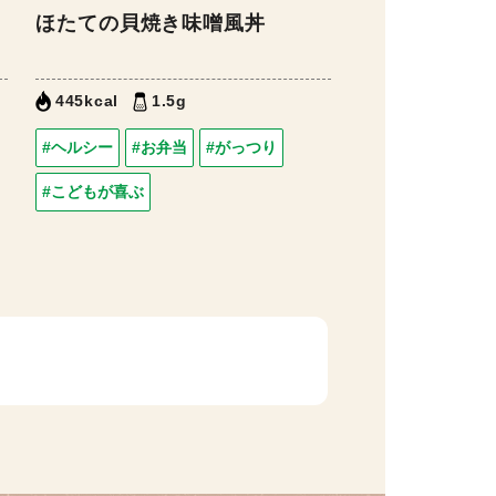
ほたての貝焼き味噌風丼
445kcal
1.5g
#ヘルシー
#お弁当
#がっつり
#こどもが喜ぶ