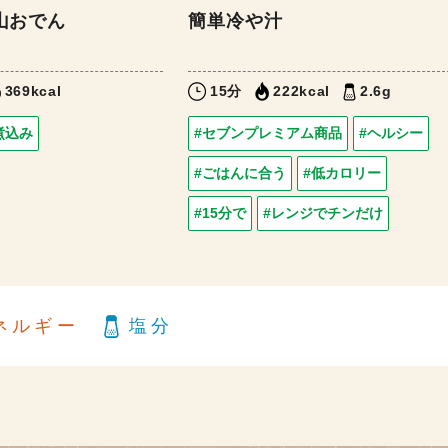
山おでん
簡単冷や汁
369kcal
15分
222kcal
2.6g
煮込み
#セブンプレミアム商品
#ヘルシー
#ごはんに合う
#低カロリー
#15分で
#レンジでチンだけ
ネルギー
塩分