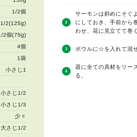
150g
1/2個
サーモンは斜めにそぐ
にしておき、手前から
1/2(125g)
わせ、花に見立てて巻
1/2個(75g)
4個
ボウルに☆を入れて混ぜ
1袋
器に全ての具材をリー
小さじ1
る。
小さじ1/2
小さじ1/3
少々
大さじ1/2