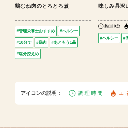
鶏むね肉のとろとろ煮
味しみ具沢
約120分
#管理栄養士おすすめ
#ヘルシー
#ヘルシー
#
#10分で
#鶏肉
#あともう1品
#塩分控えめ
アイコンの説明：
調理時間
エ