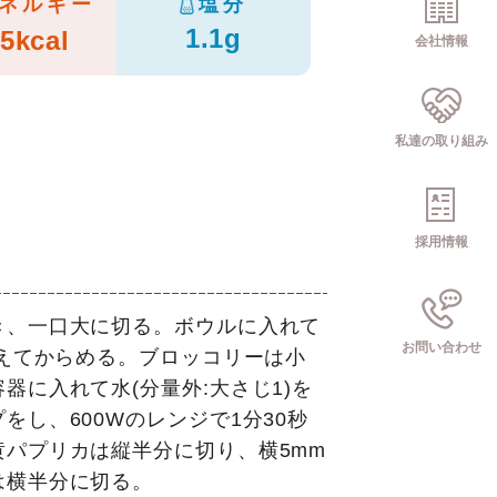
ネルギー
塩分
1.1g
5kcal
会社情報
私達の取り組み
採用情報
き、一口大に切る。ボウルに入れて
お問い合わせ
加えてからめる。ブロッコリーは小
器に入れて水(分量外:大さじ1)を
をし、600Wのレンジで1分30秒
黄パプリカは縦半分に切り、横5mm
は横半分に切る。