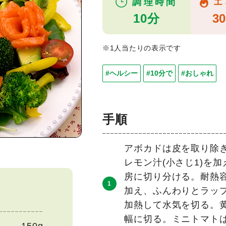
調理時間
エ
10分
30
※1人当たりの表示です
#ヘルシー
#10分で
#おしゃれ
手順
アボカドは皮を取り除
レモン汁(小さじ1)を
房に切り分ける。耐熱容
加え、ふんわりとラップ
加熱して水気を切る。
幅に切る。ミニトマト