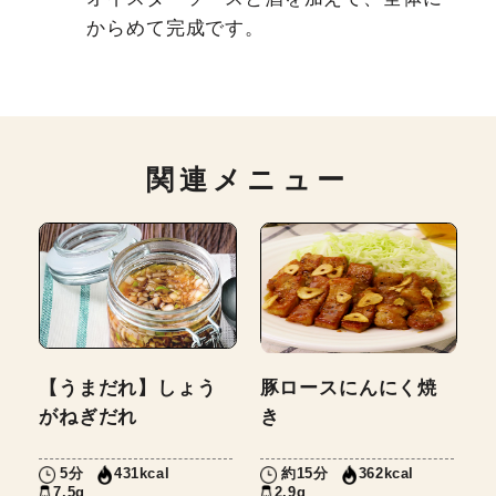
からめて完成です。
関連メニュー
【うまだれ】しょう
豚ロースにんにく焼
がねぎだれ
き
5分
約15分
431kcal
362kcal
7.5g
2.9g