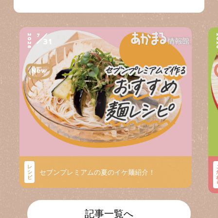
7
2026
2
31
レ
セブンプレミアムの夏のイケ麺紹介！
シ
ピ
記事一覧へ