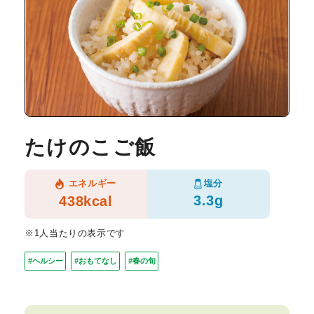
たけのこご飯
塩分
エネルギー
3.3g
438kcal
※1人当たりの表示です
#ヘルシー
#おもてなし
#春の旬