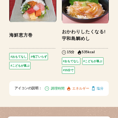
おかわりしたくなる!
海鮮恵方巻
宇和島鯛めし
15分
535kcal
#おもてなし
#包丁いらず
#おもてなし
#こどもが喜ぶ
#こどもが喜ぶ
#15分で
アイコンの説明：
調理時間
エネルギー
塩分