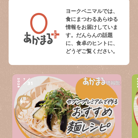
ヨークベニマルでは、
食にまつわるあらゆる
情報をお届けしていま
す。だんらんの話題
に、食卓のヒントに、
どうぞご覧ください。
7
2026
2
31