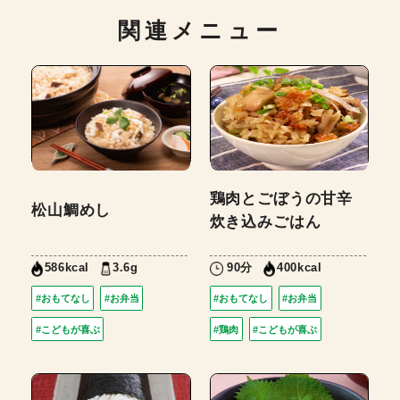
関連メニュー
鶏肉とごぼうの甘辛
松山鯛めし
炊き込みごはん
3.6g
90分
586kcal
400kcal
#おもてなし
#お弁当
#おもてなし
#お弁当
#こどもが喜ぶ
#鶏肉
#こどもが喜ぶ