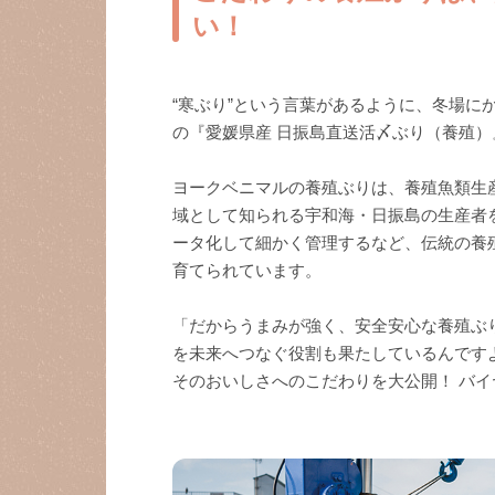
い！
“寒ぶり”という言葉があるように、冬場に
の『愛媛県産 日振島直送活〆ぶり（養殖
ヨークベニマルの養殖ぶりは、養殖魚類生
域として知られる宇和海・日振島の生産者
ータ化して細かく管理するなど、伝統の養
育てられています。
「だからうまみが強く、安全安心な養殖ぶ
を未来へつなぐ役割も果たしているんです
そのおいしさへのこだわりを大公開！ バ