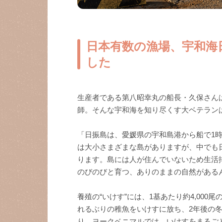
日本有数の漁場、宇和海
した
生産者である第八昭幸丸の船長・久保さん
師。そんな宇和海を知り尽くす大ベテラン
「日振島は、愛媛県の宇和島港から船で1時
は大小さまざまな島がありますが、中でも
ります。島には人が住んでいないため生活
のびのびと育つ、ありのままの自然がある
養殖の“いけす”には、1基あたり約4,00
れるぶりの稚魚をいけすに放ち、2年後の
り。ヨークベニマルでは、いけすをまるご