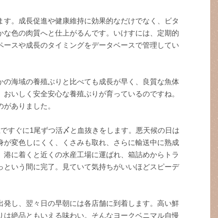
ます。成長促進や健康維持に効果的なだけでなく、ビタ
かな色の肉質へと仕上がるんです。いけすには、定期的
ペースや成長のタイミングをデータベースで管理してい
かの海域の養殖ぶりと比べても成長が早く、良質な魚体
、おいしく安全安心な養殖ぶりが育っているのですね。
のがありました。
上ですぐに1尾ずつ活〆と血抜きをします。悪天候の日は
身が変色しにくく、くさみも取れ、さらに輸送中に熟成
。港に着くと近くの水産工場に運ばれ、箱詰めからトラ
っという間に完了。見ていて気持ちがいいほどスピーデ
出発し、翌々日の早朝には各店舗に到着します。高い鮮
りは絶品ともいえる味わい。そんなヨークベニマル自慢