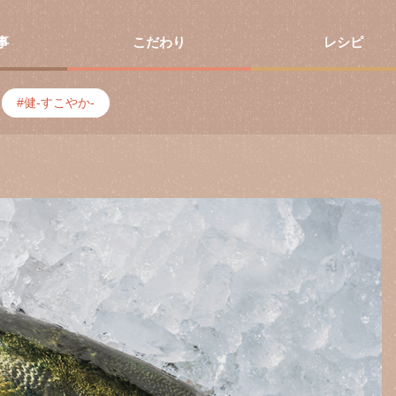
事
こだわり
レシピ
健-すこやか-