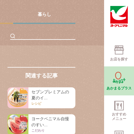
暮らし
お店を探す
関連する記事
あかまるプラス
セブンプレミアムの
夏のイ...
レシピ
おすすめ
ヨークベニマル自慢
メニュー
のすい...
こだわり