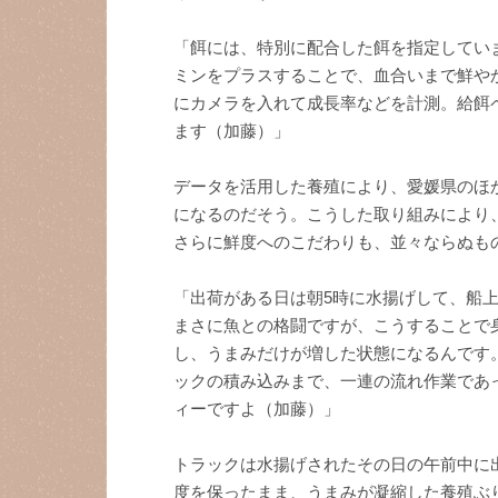
「餌には、特別に配合した餌を指定してい
ミンをプラスすることで、血合いまで鮮や
にカメラを入れて成長率などを計測。給餌
ます（加藤）」
データを活用した養殖により、愛媛県のほ
になるのだそう。こうした取り組みにより
さらに鮮度へのこだわりも、並々ならぬも
「出荷がある日は朝5時に水揚げして、船
まさに魚との格闘ですが、こうすることで
し、うまみだけが増した状態になるんです
ックの積み込みまで、一連の流れ作業であ
ィーですよ（加藤）」
トラックは水揚げされたその日の午前中に
度を保ったまま、うまみが凝縮した養殖ぶ