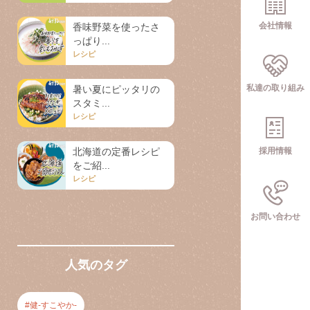
会社情報
香味野菜を使ったさ
っぱり...
レシピ
私達の取り組み
暑い夏にピッタリの
スタミ...
レシピ
北海道の定番レシピ
採用情報
をご紹...
レシピ
お問い合わせ
人気のタグ
健-すこやか-