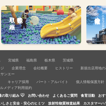
取り組み
私達の
CSR
会社情報
CORPORATE
県
宮城県
福島県
栃木県
茨城県
ージ
企業理念
会社概要
ヒストリー
新規出店用地の
社サンエー
キャリア採用
パート・アルバイト
個人情報保護方針
ルメディア利用規約
達の取り組み
お問い合わせ
よくあるご質問
食育活動
おす
いしさと安全・安心のヒミツ
放射性物質検査結果
カスタマーハ