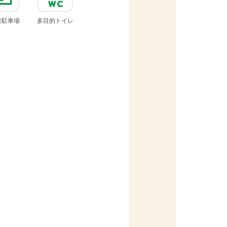
者
駐車場
多目的
トイレ