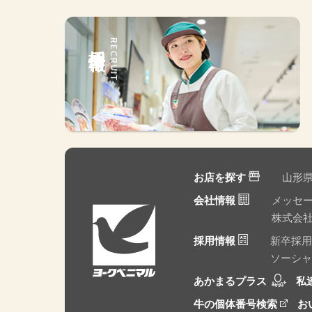
採用情報
RECRUIT
お店を探す
山形
会社情報
メッセ
株式会
採用情報
新卒採用
ソーシャ
あかまるプラス
私
牛の個体番号検索
お