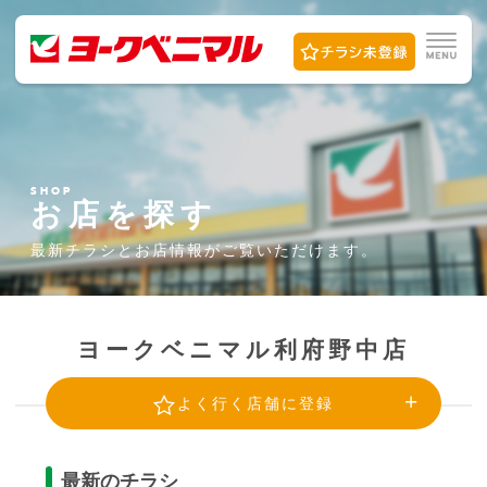
SHOP
お店を探す
最新チラシとお店情報が
ご覧いただけます。
ヨークベニマル利府野中店
よく行く店舗に登録
最新のチラシ