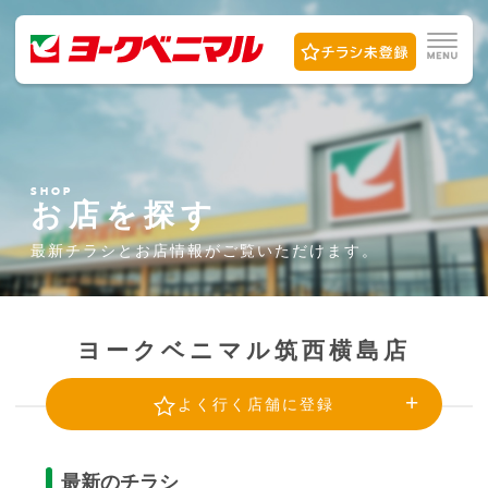
SHOP
お店を探す
最新チラシとお店情報が
ご覧いただけます。
ヨークベニマル筑西横島店
よく行く店舗に登録
最新のチラシ