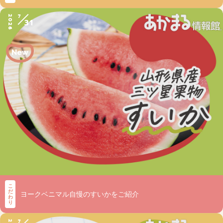
7
2026
31
こ
だ
ヨークベニマル自慢のすいかをご紹介
わ
り
7