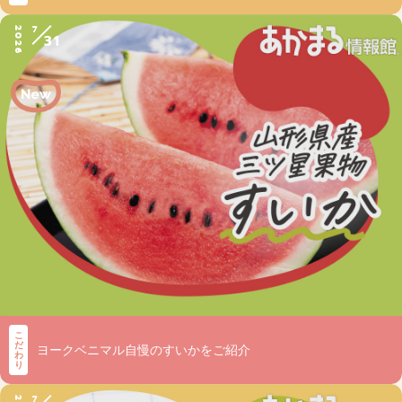
7
2026
31
こ
だ
ヨークベニマル自慢のすいかをご紹介
わ
り
7