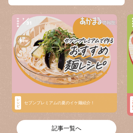
7
2026
2
31
レ
セブンプレミアムの夏のイケ麺紹介！
シ
ピ
記事一覧へ