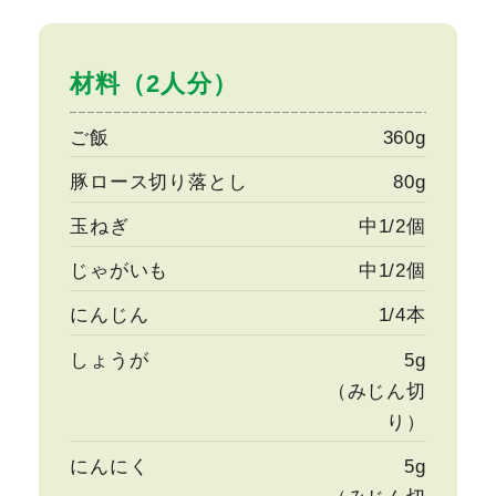
材料（2人分）
ご飯
360g
豚ロース切り落とし
80g
玉ねぎ
中1/2個
じゃがいも
中1/2個
にんじん
1/4本
しょうが
5g
（みじん切
り）
にんにく
5g