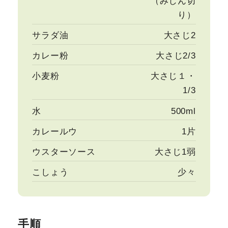
（みじん切
り）
サラダ油
大さじ2
カレー粉
大さじ2/3
小麦粉
大さじ１・
1/3
水
500ml
カレールウ
1片
ウスターソース
大さじ1弱
こしょう
少々
手順