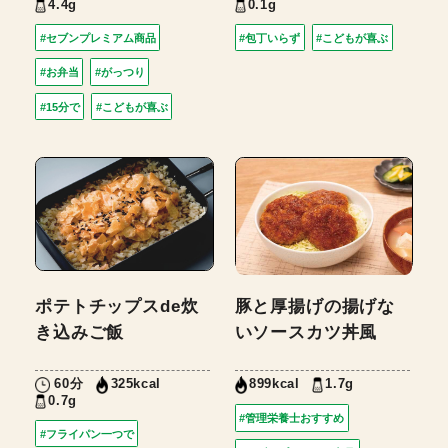
4.4g
0.1g
#セブンプレミアム商品
#包丁いらず
#こどもが喜ぶ
#お弁当
#がっつり
#15分で
#こどもが喜ぶ
ポテトチップスde炊
豚と厚揚げの揚げな
き込みご飯
いソースカツ丼風
60分
1.7g
325kcal
899kcal
0.7g
#管理栄養士おすすめ
#フライパン一つで