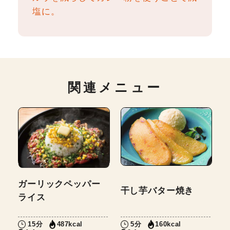
塩に。
関連メニュー
ガーリックペッパー
干し芋バター焼き
ライス
15分
5分
487kcal
160kcal