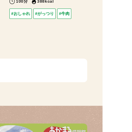
100分
388kcal
#おしゃれ
#がっつり
#牛肉