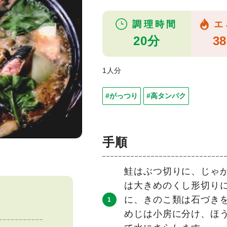
調理時間
エ
20分
38
1人分
#がっつり
#高タンパク
手順
鮭はぶつ切りに、じゃ
は大きめのくし形切り
に、きのこ類は石づき
めじは小房に分け、ほう