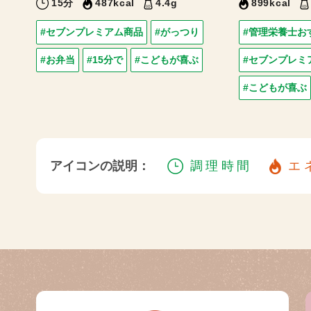
15分
487kcal
4.4g
899kcal
#セブンプレミアム商品
#がっつり
#管理栄養士お
#お弁当
#15分で
#こどもが喜ぶ
#セブンプレミ
#こどもが喜ぶ
アイコンの説明：
調理時間
エ