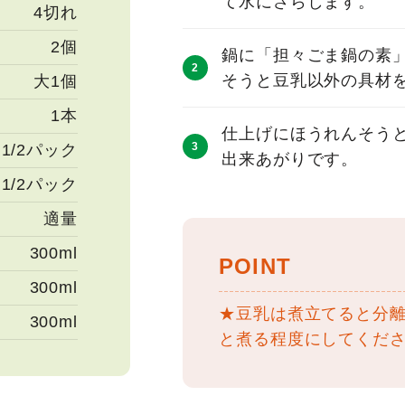
て水にさらします。
4切れ
2個
鍋に「担々ごま鍋の素
そうと豆乳以外の具材
大1個
1本
仕上げにほうれんそう
1/2パック
出来あがりです。
1/2パック
適量
300ml
POINT
300ml
★豆乳は煮立てると分
300ml
と煮る程度にしてくだ