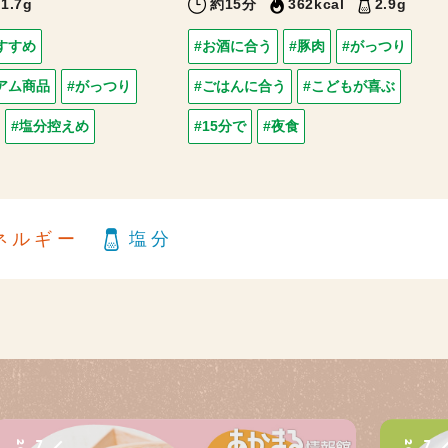
1.7g
約15分
362kcal
2.9g
すすめ
#お酒に合う
#豚肉
#がっつり
アム商品
#がっつり
#ごはんに合う
#こどもが喜ぶ
#塩分控えめ
#15分で
#夜食
ネルギー
塩分
7
7