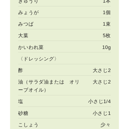
きゅうり
1本
みょうが
1個
みつば
1束
大葉
5枚
かいわれ菜
10g
〈ドレッシング〉
酢
大さじ2
油（サラダ油または オリ
大さじ2
ーブオイル）
塩
小さじ1/4
砂糖
小さじ1
こしょう
少々