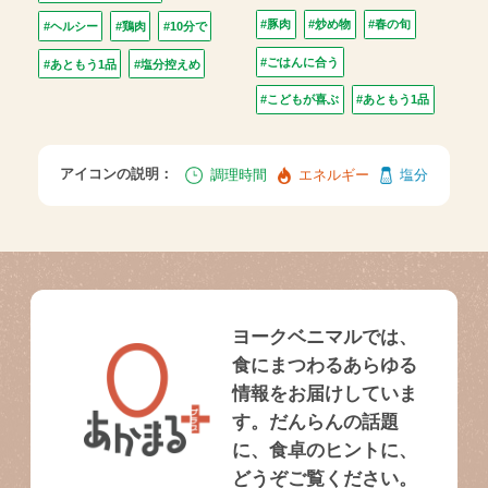
#豚肉
#炒め物
#春の旬
#ヘルシー
#鶏肉
#10分で
#ごはんに合う
#あともう1品
#塩分控えめ
#こどもが喜ぶ
#あともう1品
アイコンの説明：
調理時間
エネルギー
塩分
ヨークベニマルでは、
食にまつわるあらゆる
情報をお届けしていま
す。だんらんの話題
に、食卓のヒントに、
どうぞご覧ください。