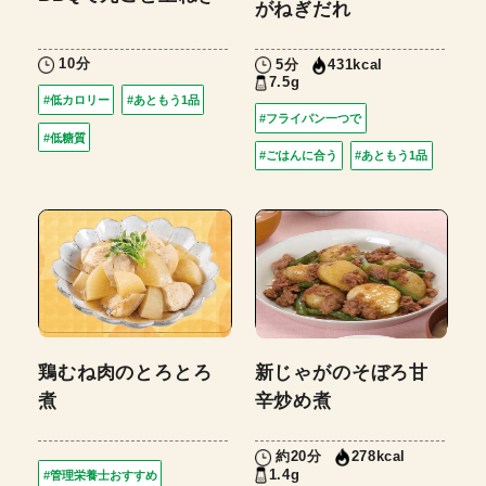
がねぎだれ
10分
5分
431kcal
7.5g
#低カロリー
#あともう1品
#フライパン一つで
#低糖質
#ごはんに合う
#あともう1品
鶏むね肉のとろとろ
新じゃがのそぼろ甘
煮
辛炒め煮
約20分
278kcal
1.4g
#管理栄養士おすすめ