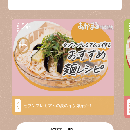
7
2026
2
31
レ
セブンプレミアムの夏のイケ麺紹介！
シ
ピ