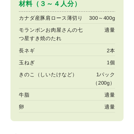
材料（３～４人分）
カナダ産豚肩ロース薄切り
300～400g
モランボンお肉屋さんの七
適量
つ星すき焼のたれ
長ネギ
2本
玉ねぎ
1個
きのこ（しいたけなど）
1パック
（200g）
牛脂
適量
卵
適量