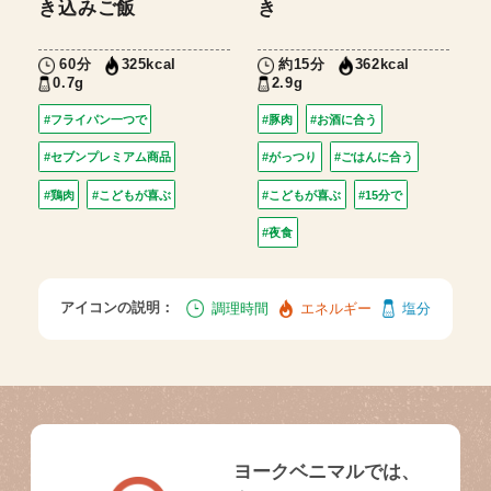
き込みご飯
き
60分
約15分
325kcal
362kcal
0.7g
2.9g
#フライパン一つで
#豚肉
#お酒に合う
#セブンプレミアム商品
#がっつり
#ごはんに合う
#鶏肉
#こどもが喜ぶ
#こどもが喜ぶ
#15分で
#夜食
アイコンの説明：
調理時間
エネルギー
塩分
ヨークベニマルでは、