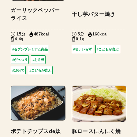
ガーリックペッパー
干し芋バター焼き
ライス
15分
5分
487kcal
160kcal
4.4g
0.1g
#セブンプレミアム商品
#包丁いらず
#こどもが喜ぶ
#がっつり
#お弁当
#15分で
#こどもが喜ぶ
ポテトチップスde炊
豚ロースにんにく焼