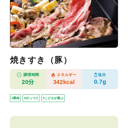
焼きすき（豚）
塩分
調理時間
エネルギー
0.7g
20分
342kcal
#豚肉
#がっつり
#こどもが喜ぶ