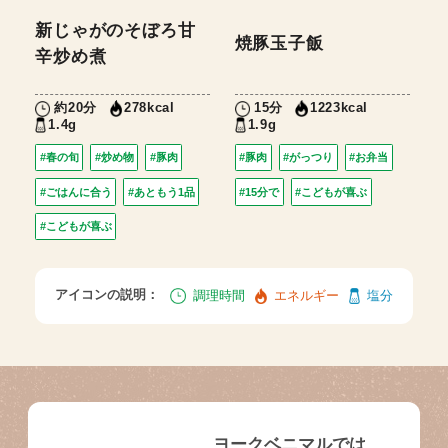
新じゃがのそぼろ甘
焼豚玉子飯
辛炒め煮
約20分
15分
278kcal
1223kcal
1.4g
1.9g
#春の旬
#炒め物
#豚肉
#豚肉
#がっつり
#お弁当
#ごはんに合う
#あともう1品
#15分で
#こどもが喜ぶ
#こどもが喜ぶ
アイコンの説明：
調理時間
エネルギー
塩分
ヨークベニマルでは、