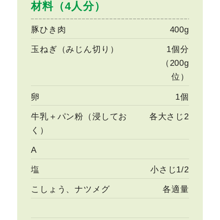
材料（4人分）
豚ひき肉
400g
玉ねぎ（みじん切り）
1個分
（200g
位）
卵
1個
牛乳＋パン粉（浸してお
各大さじ2
く）
A
塩
小さじ1/2
こしょう、ナツメグ
各適量