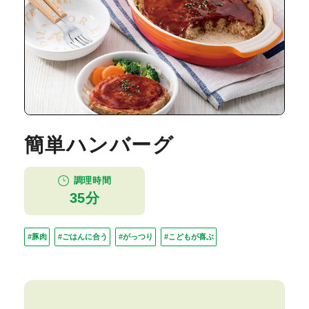
簡単ハンバーグ
調理時間
35分
#豚肉
#ごはんに合う
#がっつり
#こどもが喜ぶ