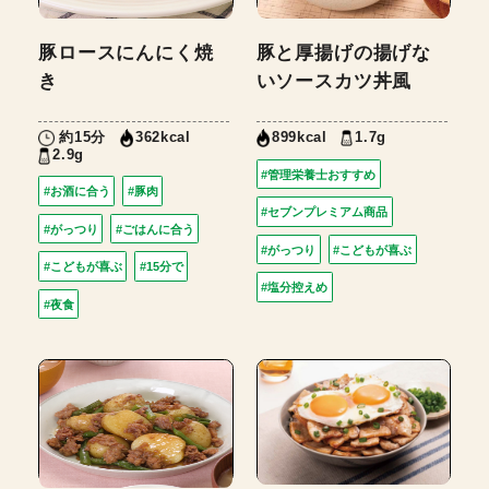
豚ロースにんにく焼
豚と厚揚げの揚げな
き
いソースカツ丼風
約15分
1.7g
362kcal
899kcal
2.9g
#管理栄養士おすすめ
#お酒に合う
#豚肉
#セブンプレミアム商品
#がっつり
#ごはんに合う
#がっつり
#こどもが喜ぶ
#こどもが喜ぶ
#15分で
#塩分控えめ
#夜食