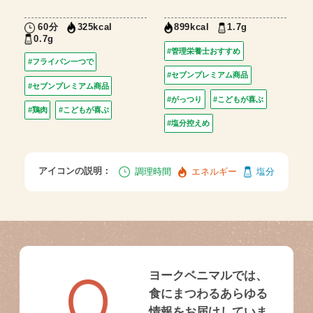
60分
1.7g
325kcal
899kcal
0.7g
#管理栄養士おすすめ
#フライパン一つで
#セブンプレミアム商品
#セブンプレミアム商品
#がっつり
#こどもが喜ぶ
#鶏肉
#こどもが喜ぶ
#塩分控えめ
アイコンの説明：
調理時間
エネルギー
塩分
ヨークベニマルでは、
食にまつわるあらゆる
情報をお届けしていま