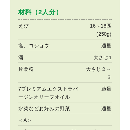
材料（2人分）
えび
16～18匹
(250g)
塩、コショウ
適量
酒
大さじ1
片栗粉
大さじ２～
３
7プレミアムエクストラバ
適量
ージンオリーブオイル
水菜などお好みの野菜
適量
＜A＞