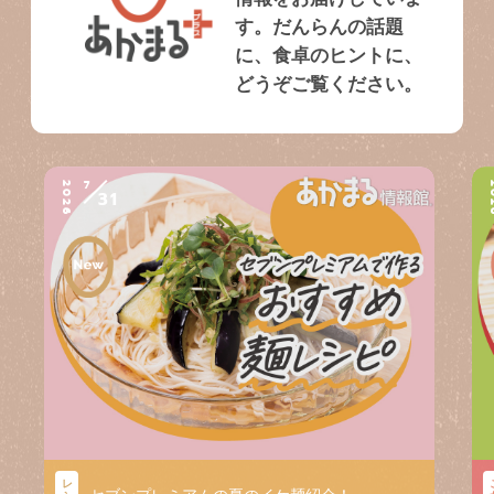
す。だんらんの話題
に、食卓のヒントに、
どうぞご覧ください。
7
2026
2
31
レ