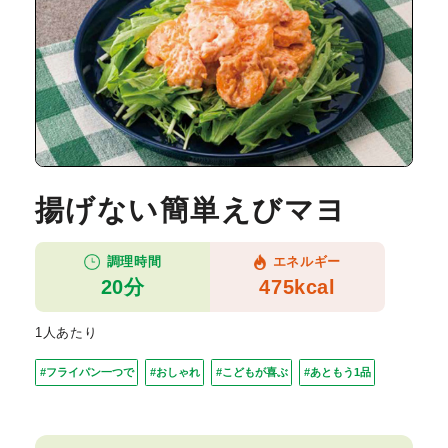
揚げない簡単えびマヨ
調理時間
エネルギー
20分
475kcal
1人あたり
#フライパン一つで
#おしゃれ
#こどもが喜ぶ
#あともう1品