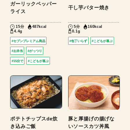
ガーリックペッパー
干し芋バター焼き
ライス
15分
5分
487kcal
160kcal
4.4g
0.1g
#セブンプレミアム商品
#包丁いらず
#こどもが喜ぶ
#お弁当
#がっつり
#15分で
#こどもが喜ぶ
ポテトチップスde炊
豚と厚揚げの揚げな
き込みご飯
いソースカツ丼風