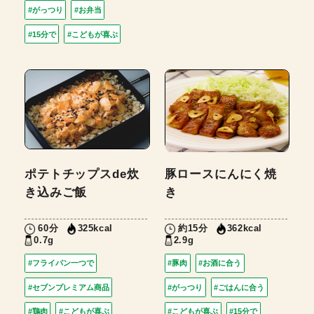
#がっつり
#お弁当
#15分で
#こどもが喜ぶ
ポテトチップスde炊
豚ロースにんにく焼
き込みご飯
き
60分
約15分
325kcal
362kcal
0.7g
2.9g
#フライパン一つで
#豚肉
#お酒に合う
#セブンプレミアム商品
#がっつり
#ごはんに合う
#鶏肉
#こどもが喜ぶ
#こどもが喜ぶ
#15分で