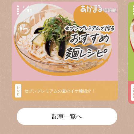
7
2026
2
31
レ
セブンプレミアムの夏のイケ麺紹介！
シ
ピ
記事一覧へ