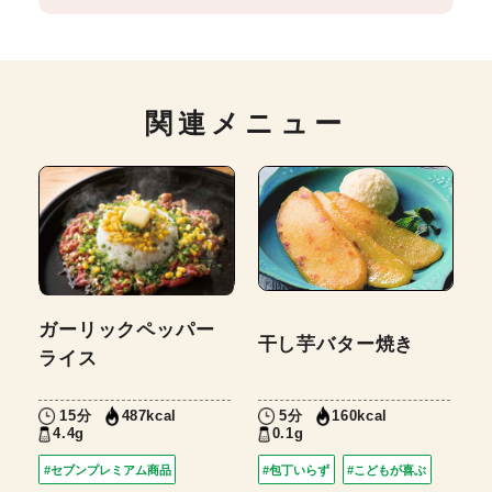
関連メニュー
ガーリックペッパー
干し芋バター焼き
ライス
15分
5分
487kcal
160kcal
4.4g
0.1g
#セブンプレミアム商品
#包丁いらず
#こどもが喜ぶ