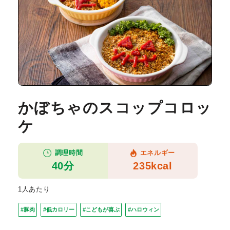
かぼちゃのスコップコロッ
ケ
調理時間
エネルギー
40分
235kcal
1人あたり
#豚肉
#低カロリー
#こどもが喜ぶ
#ハロウィン