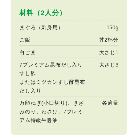
材料（2人分）
まぐろ（刺身用）
150g
ご飯
丼2杯分
白ごま
大さじ1
7プレミアム昆布だし入り
大さじ3
すし酢
またはミツカンすし酢昆布
だし入り
万能ねぎ(小口切り)、きざ
各適量
みのり、わさび、7プレミ
アム特級生醤油