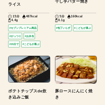
干し芋バター焼き
ライス
15分
5分
487kcal
160kcal
4.4g
0.1g
#セブンプレミアム商品
#包丁いらず
#こどもが喜ぶ
#がっつり
#お弁当
#15分で
#こどもが喜ぶ
ポテトチップスde炊
豚ロースにんにく焼
き込みご飯
き