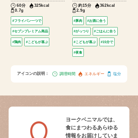
60分
約15分
325kcal
362kcal
0.7g
2.9g
#フライパン一つで
#豚肉
#お酒に合う
#セブンプレミアム商品
#がっつり
#ごはんに合う
#鶏肉
#こどもが喜ぶ
#こどもが喜ぶ
#15分で
#夜食
アイコンの説明：
調理時間
エネルギー
塩分
ヨークベニマルでは、
食にまつわるあらゆる
情報をお届けしていま