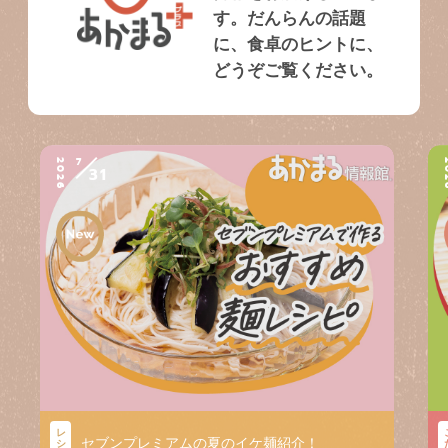
す。だんらんの話題
に、食卓のヒントに、
どうぞご覧ください。
7
2026
2
31
レ
セブンプレミアムの夏のイケ麺紹介！
シ