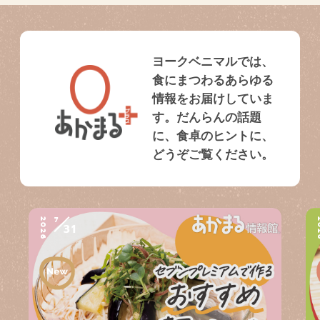
ヨークベニマルでは、
食にまつわるあらゆる
情報をお届けしていま
す。だんらんの話題
に、食卓のヒントに、
どうぞご覧ください。
7
2026
2
31