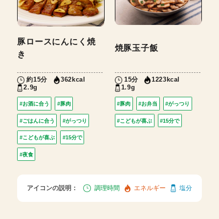
豚ロースにんにく焼
焼豚玉子飯
き
約15分
15分
362kcal
1223kcal
2.9g
1.9g
#お酒に合う
#豚肉
#豚肉
#お弁当
#がっつり
#ごはんに合う
#がっつり
#こどもが喜ぶ
#15分で
#こどもが喜ぶ
#15分で
#夜食
アイコンの説明：
調理時間
エネルギー
塩分