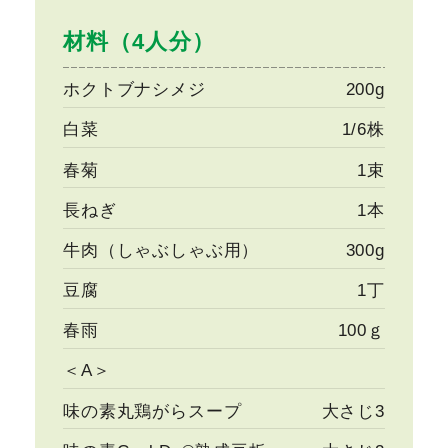
材料（4人分）
ホクトブナシメジ
200g
白菜
1/6株
春菊
1束
長ねぎ
1本
牛肉（しゃぶしゃぶ用）
300g
豆腐
1丁
春雨
100ｇ
＜A＞
味の素丸鶏がらスープ
大さじ3