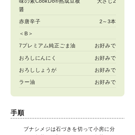
味の素CookDo®熟成豆板
大さじ2
醤
赤唐辛子
2～3本
＜B＞
7プレミアム純正ごま油
お好みで
おろしにんにく
お好みで
おろししょうが
お好みで
ラー油
お好みで
手順
ブナシメジは石づきを切って小房に分