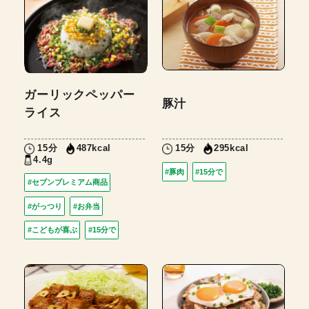
ガーリックペッパー
豚汁
ライス
15分
15分
487kcal
295kcal
4.4g
#豚肉
#15分で
#セブンプレミアム商品
#がっつり
#お弁当
#こどもが喜ぶ
#15分で