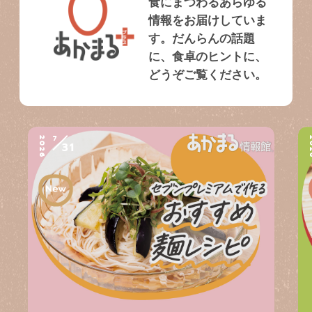
食にまつわるあらゆる
情報をお届けしていま
す。だんらんの話題
に、食卓のヒントに、
どうぞご覧ください。
7
2026
2
31