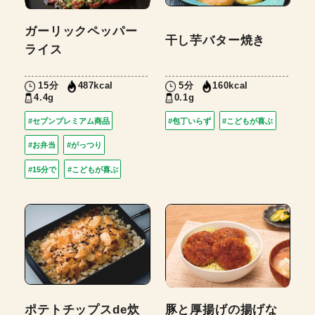
ガーリックペッパー
干し芋バター焼き
ライス
15分
5分
487kcal
160kcal
4.4g
0.1g
#セブンプレミアム商品
#包丁いらず
#こどもが喜ぶ
#お弁当
#がっつり
#15分で
#こどもが喜ぶ
ポテトチップスde炊
豚と厚揚げの揚げな