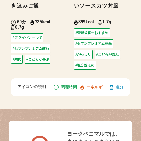
き込みご飯
いソースカツ丼風
60分
1.7g
325kcal
899kcal
0.7g
#管理栄養士おすすめ
#フライパン一つで
#セブンプレミアム商品
#セブンプレミアム商品
#がっつり
#こどもが喜ぶ
#鶏肉
#こどもが喜ぶ
#塩分控えめ
アイコンの説明：
調理時間
エネルギー
塩分
ヨークベニマルでは、