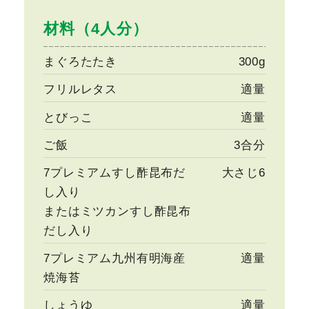
材料（4人分）
まぐろたたき
300g
フリルレタス
適量
とびっこ
適量
ご飯
3合分
7プレミアムすし酢昆布だ
大さじ6
し入り
またはミツカンすし酢昆布
だし入り
7プレミアム九州有明海産
適量
焼海苔
しょうゆ
適量