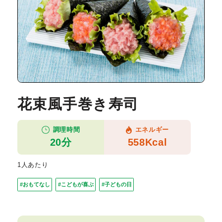
花束風手巻き寿司
調理時間
エネルギー
20分
558Kcal
1人あたり
#おもてなし
#こどもが喜ぶ
#子どもの日