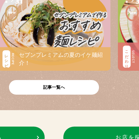
31
こだわり
SELECT
セブンプレミアムの夏のイケ麺紹
レシピ
RECIPE
介！
記事一覧へ
ら
お店を