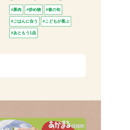
#豚肉
#炒め物
#春の旬
#ごはんに合う
#こどもが喜ぶ
#あともう1品