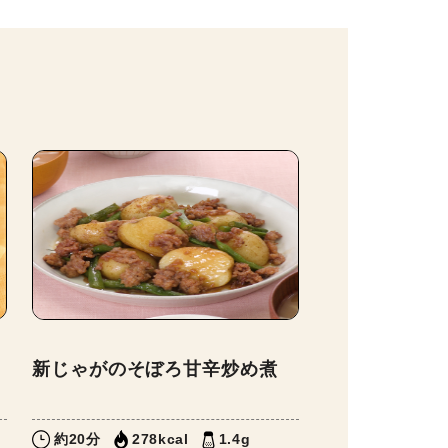
新じゃがのそぼろ甘辛炒め煮
約20分
278kcal
1.4g