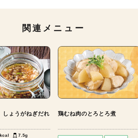
関連メニュー
】しょうがねぎだれ
鶏むね肉のとろとろ煮
kcal
7.5g