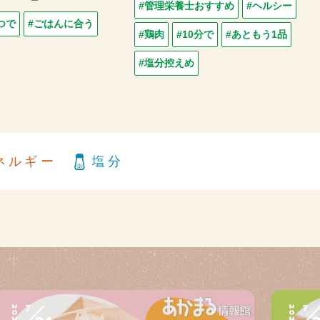
#管理栄養士おすすめ
#ヘルシー
つで
#ごはんに合う
#鶏肉
#10分で
#あともう1品
#塩分控えめ
ネルギー
塩分
7
7
2026
2026