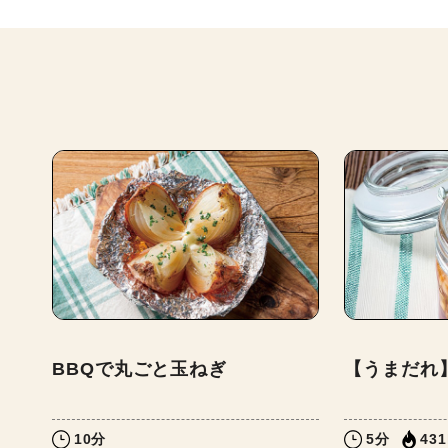
BBQで丸ごと玉ねぎ
【うまだれ
10分
5分
431