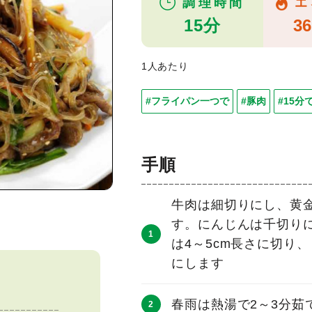
調理時間
エ
15分
36
1人あたり
#フライパン一つで
#豚肉
#15分
手順
牛肉は細切りにし、黄金
す。にんじんは千切り
は4～5cm長さに切り
にします
春雨は熱湯で2～3分茹