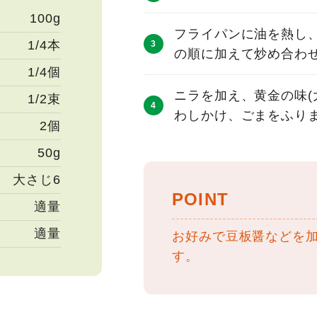
100g
フライパンに油を熱し
1/4本
の順に加えて炒め合わ
1/4個
ニラを加え、黄金の味(
1/2束
わしかけ、ごまをふり
2個
50g
大さじ6
POINT
適量
適量
お好みで豆板醤などを
す。