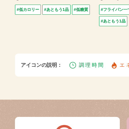
#低カロリー
#あともう1品
#低糖質
#フライパン一
#あともう1品
アイコンの説明：
調理時間
エ