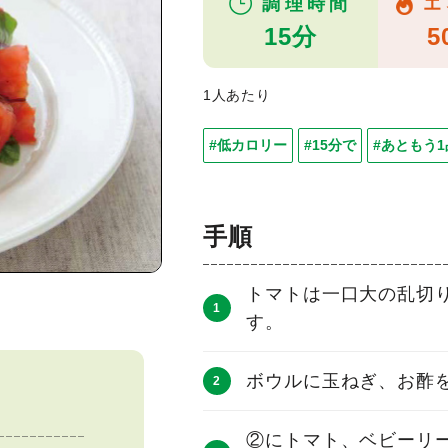
調理時間
エ
15分
5
1人あたり
#低カロリー
#15分で
#あともう1
手順
トマトは一口大の乱切
す。
ボウルに玉ねぎ、お酢を
②にトマト、ベビーリ