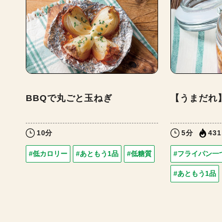
BBQで丸ごと玉ねぎ
【うまだれ
10分
5分
431
#低カロリー
#あともう1品
#低糖質
#フライパン一
#あともう1品