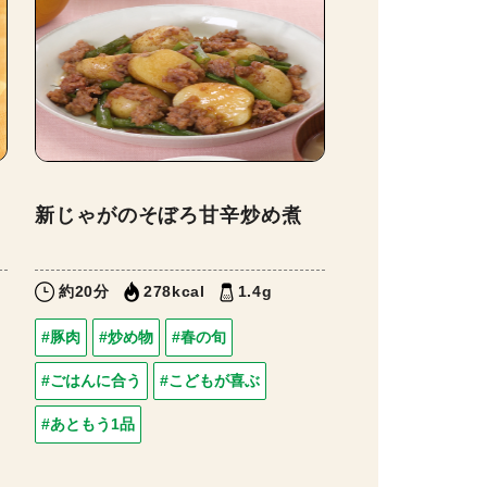
新じゃがのそぼろ甘辛炒め煮
約20分
278kcal
1.4g
#豚肉
#炒め物
#春の旬
#ごはんに合う
#こどもが喜ぶ
#あともう1品