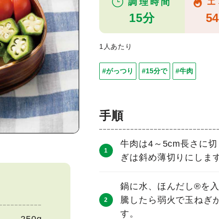
調理時間
エ
15分
54
1人あたり
#がっつり
#15分で
#牛肉
手順
牛肉は4～5cm長さに
ぎは斜め薄切りにしま
鍋に水、ほんだし®を
騰したら弱火で玉ねぎ
す。