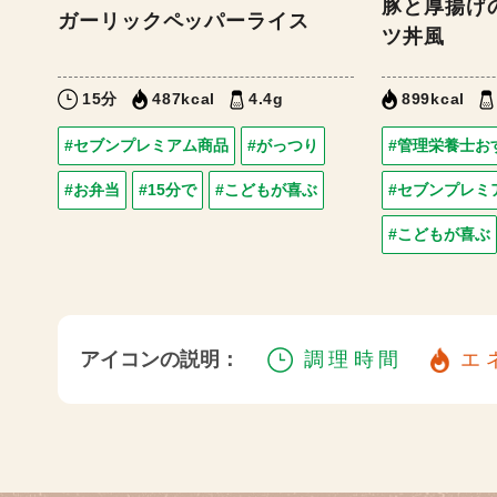
豚と厚揚げ
ガーリックペッパーライス
ツ丼風
15分
487kcal
4.4g
899kcal
#セブンプレミアム商品
#がっつり
#管理栄養士お
#お弁当
#15分で
#こどもが喜ぶ
#セブンプレミ
#こどもが喜ぶ
アイコンの説明：
調理時間
エ