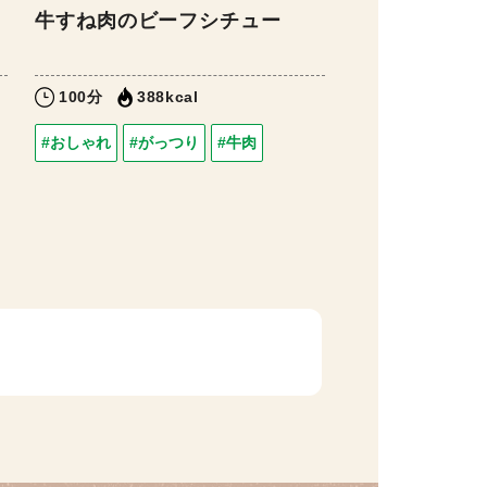
牛すね肉のビーフシチュー
100分
388kcal
#おしゃれ
#がっつり
#牛肉