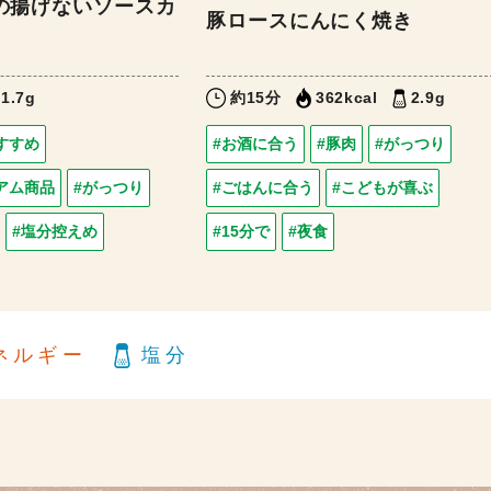
の揚げないソースカ
豚ロースにんにく焼き
1.7g
約15分
362kcal
2.9g
すすめ
#お酒に合う
#豚肉
#がっつり
アム商品
#がっつり
#ごはんに合う
#こどもが喜ぶ
#塩分控えめ
#15分で
#夜食
ネルギー
塩分