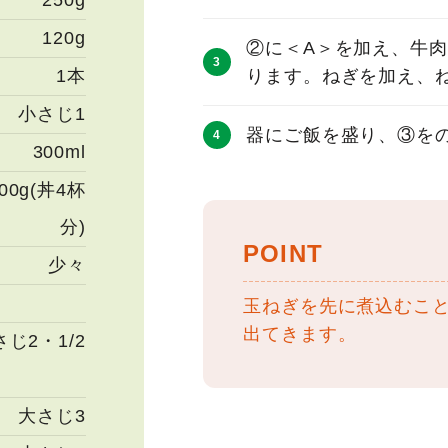
250g
120g
②に＜A＞を加え、牛
1本
ります。ねぎを加え、
小さじ1
器にご飯を盛り、③を
300ml
00g(丼4杯
分)
POINT
少々
玉ねぎを先に煮込むこ
出てきます。
さじ2・1/2
大さじ3