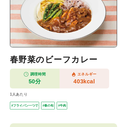
春野菜のビーフカレー
調理時間
エネルギー
50分
403kcal
1人あたり
#フライパン一つで
#春の旬
#牛肉