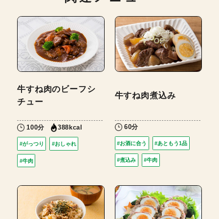
牛すね肉のビーフシ
牛すね肉煮込み
チュー
60分
100分
388kcal
#お酒に合う
#あともう1品
#がっつり
#おしゃれ
#煮込み
#牛肉
#牛肉