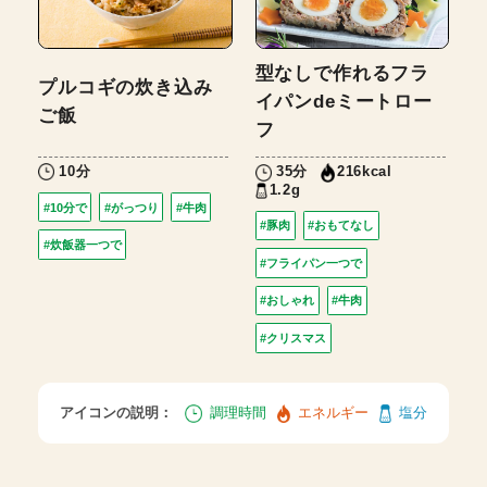
型なしで作れるフラ
プルコギの炊き込み
イパンdeミートロー
ご飯
フ
10分
35分
216kcal
1.2g
#10分で
#がっつり
#牛肉
#豚肉
#おもてなし
#炊飯器一つで
#フライパン一つで
#おしゃれ
#牛肉
#クリスマス
アイコンの説明：
調理時間
エネルギー
塩分