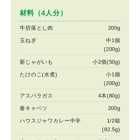
材料（4人分）
牛切落とし肉
200g
玉ねぎ
中1個
(200g)
新じゃがいも
小2個(50g)
たけのこ(水煮)
小1個
(200g)
アスパラガス
4本(80g)
春キャベツ
200g
ハウスジャワカレー中辛
1/2箱
(92.5g)