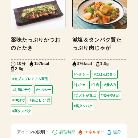
薬味たっぷりかつお
減塩＆タンパク質た
のたたき
っぷり肉じゃが
10分
1.9g
157kcal
376kcal
2.8g
#ヘルシー
#ごはんに合う
#セブンプレミアム商品
#お弁当
#牛肉
#煮込み
#お酒に合う
#ヘルシー
#こどもが喜ぶ
#塩分控えめ
#10分で
#あともう1品
#高タンパク
#高タンパク
アイコンの説明：
調理時間
エネルギー
塩分