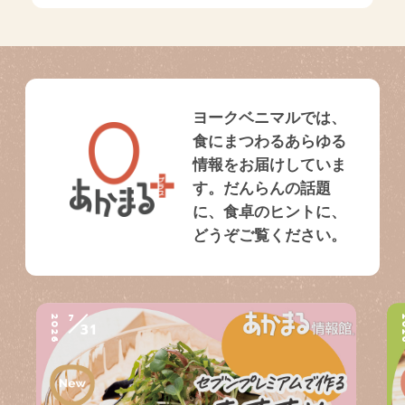
ヨークベニマルでは、
食にまつわるあらゆる
情報をお届けしていま
す。だんらんの話題
に、食卓のヒントに、
どうぞご覧ください。
7
2026
2
31