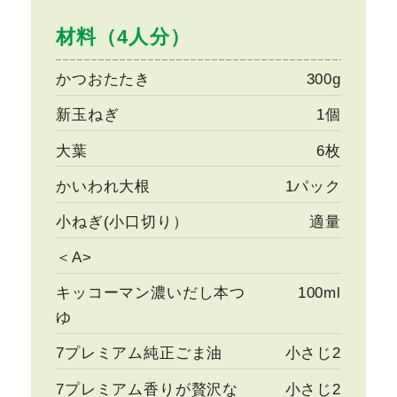
材料（4人分）
かつおたたき
300g
新玉ねぎ
1個
大葉
6枚
かいわれ大根
1パック
小ねぎ(小口切り）
適量
＜A>
キッコーマン濃いだし本つ
100ml
ゆ
7プレミアム純正ごま油
小さじ2
7プレミアム香りが贅沢な
小さじ2