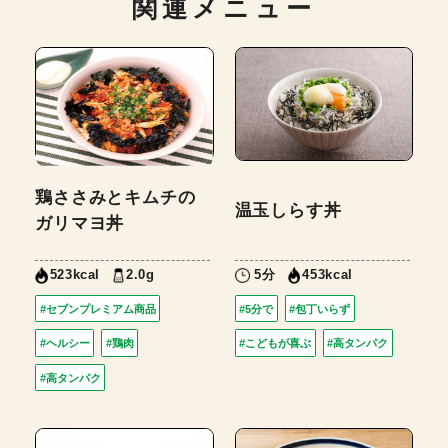
関連メニュー
鶏ささみとキムチの
温玉しらす丼
ガリマヨ丼
2.0g
5分
523kcal
453kcal
#セブンプレミアム商品
#5分で
#包丁いらず
#ヘルシー
#鶏肉
#こどもが喜ぶ
#高タンパク
#高タンパク