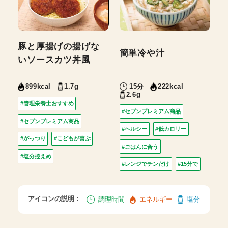
豚と厚揚げの揚げな
簡単冷や汁
いソースカツ丼風
1.7g
15分
899kcal
222kcal
2.6g
#管理栄養士おすすめ
#セブンプレミアム商品
#セブンプレミアム商品
#ヘルシー
#低カロリー
#がっつり
#こどもが喜ぶ
#ごはんに合う
#塩分控えめ
#レンジでチンだけ
#15分で
アイコンの説明：
調理時間
エネルギー
塩分