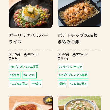
ガーリックペッパー
ポテトチップスde炊
ライス
き込みご飯
15分
60分
487kcal
325kcal
4.4g
0.7g
#セブンプレミアム商品
#フライパン一つで
#お弁当
#がっつり
#セブンプレミアム商品
#こどもが喜ぶ
#15分で
#鶏肉
#こどもが喜ぶ