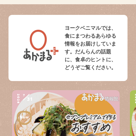
ヨークベニマルでは、
食にまつわるあらゆる
情報をお届けしていま
す。だんらんの話題
に、食卓のヒントに、
どうぞご覧ください。
7
2026
2
31