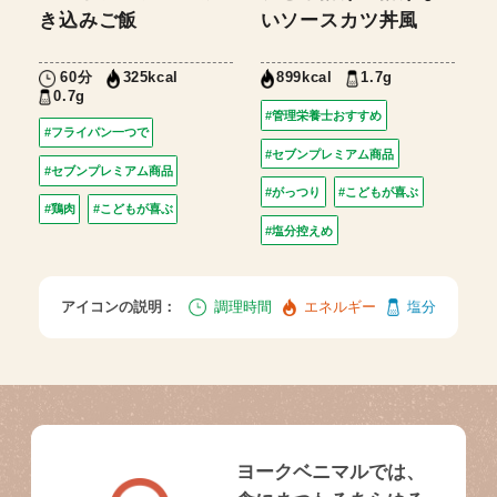
き込みご飯
いソースカツ丼風
60分
1.7g
325kcal
899kcal
0.7g
#管理栄養士おすすめ
#フライパン一つで
#セブンプレミアム商品
#セブンプレミアム商品
#がっつり
#こどもが喜ぶ
#鶏肉
#こどもが喜ぶ
#塩分控えめ
アイコンの説明：
調理時間
エネルギー
塩分
ヨークベニマルでは、