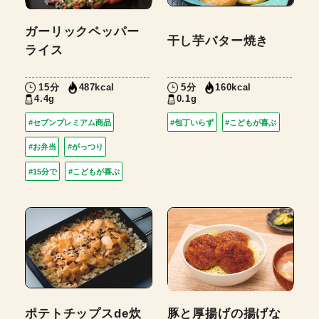
ガーリックペッパー
干し芋バター焼き
ライス
15分
5分
487kcal
160kcal
4.4g
0.1g
#セブンプレミアム商品
#包丁いらず
#こどもが喜ぶ
#お弁当
#がっつり
#15分で
#こどもが喜ぶ
ポテトチップスde炊
豚と厚揚げの揚げな