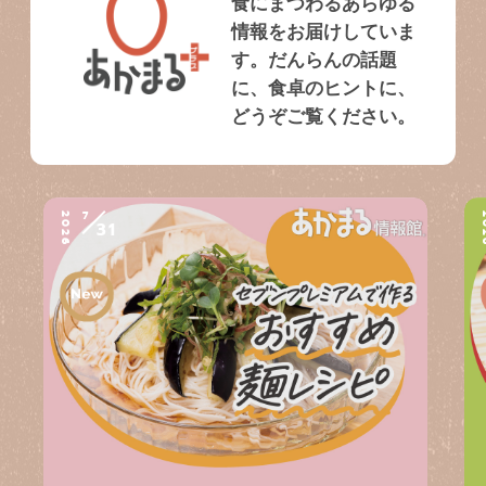
食にまつわるあらゆる
情報をお届けしていま
す。だんらんの話題
に、食卓のヒントに、
どうぞご覧ください。
7
2026
2
31