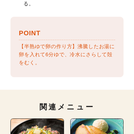
る。
POINT
【半熟ゆで卵の作り方】沸騰したお湯に
卵を入れて6分ゆで、冷水にさらして殻
をむく。
関連メニュー