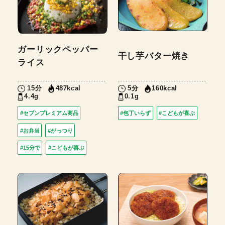
ガーリックペッパー
干し芋バター焼き
ライス
15分
5分
487kcal
160kcal
4.4g
0.1g
#セブンプレミアム商品
#包丁いらず
#こどもが喜ぶ
#お弁当
#がっつり
#15分で
#こどもが喜ぶ