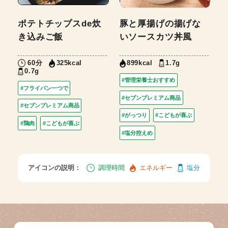
ポテトチップスde炊
豚と厚揚げの揚げな
き込みご飯
いソースカツ丼風
60分
1.7g
325kcal
899kcal
0.7g
#管理栄養士おすすめ
#フライパン一つで
#セブンプレミアム商品
#セブンプレミアム商品
#がっつり
#こどもが喜ぶ
#鶏肉
#こどもが喜ぶ
#塩分控えめ
アイコンの説明：
調理時間
エネルギー
塩分