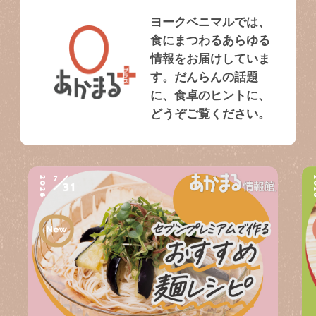
ヨークベニマルでは、
食にまつわるあらゆる
情報をお届けしていま
す。だんらんの話題
に、食卓のヒントに、
どうぞご覧ください。
7
2026
2
31