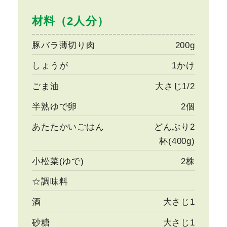
材料（2人分）
豚バラ薄切り肉
200g
しょうが
1かけ
ごま油
大さじ1/2
半熟ゆで卵
2個
あたたかいごはん
どんぶり2
杯(400g)
小松菜(ゆで)
2株
☆調味料
酒
大さじ1
砂糖
大さじ1