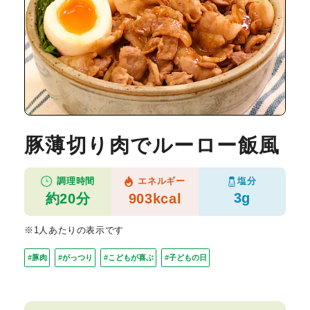
豚薄切り肉でルーロー飯風
塩分
調理時間
エネルギー
3g
約20分
903kcal
※1人あたりの表示です
#豚肉
#がっつり
#こどもが喜ぶ
#子どもの日