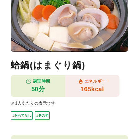
蛤鍋(はまぐり鍋)
調理時間
エネルギー
50分
165kcal
※1人あたりの表示です
#おもてなし
#冬の旬