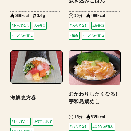
炊き込みごはん
3.6g
90分
586kcal
400kcal
#おもてなし
#お弁当
#おもてなし
#お弁当
#こどもが喜ぶ
#鶏肉
#こどもが喜ぶ
おかわりしたくなる!
海鮮恵方巻
宇和島鯛めし
15分
535kcal
#おもてなし
#包丁いらず
#おもてなし
#こどもが喜ぶ