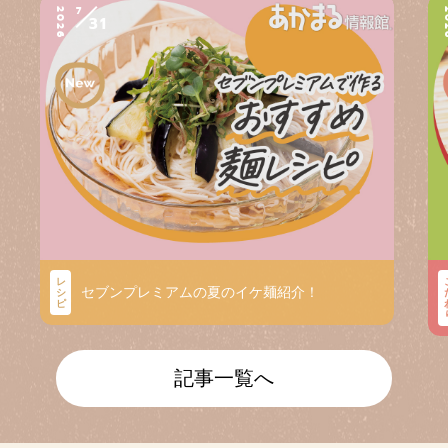
7
2026
2
31
レ
セブンプレミアムの夏のイケ麺紹介！
シ
ピ
記事一覧へ