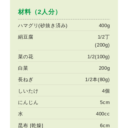
材料（2人分）
ハマグリ(砂抜き済み)
400g
絹豆腐
1/2丁
(200g)
菜の花
1/2(100g)
白菜
200g
長ねぎ
1/2本(80g)
しいたけ
4個
にんじん
5cm
水
400cc
昆布 [乾燥]
6cm