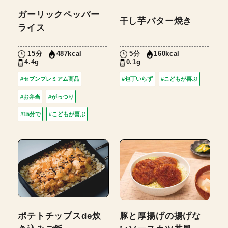
ガーリックペッパー
干し芋バター焼き
ライス
15分
5分
487kcal
160kcal
4.4g
0.1g
#セブンプレミアム商品
#包丁いらず
#こどもが喜ぶ
#お弁当
#がっつり
#15分で
#こどもが喜ぶ
ポテトチップスde炊
豚と厚揚げの揚げな