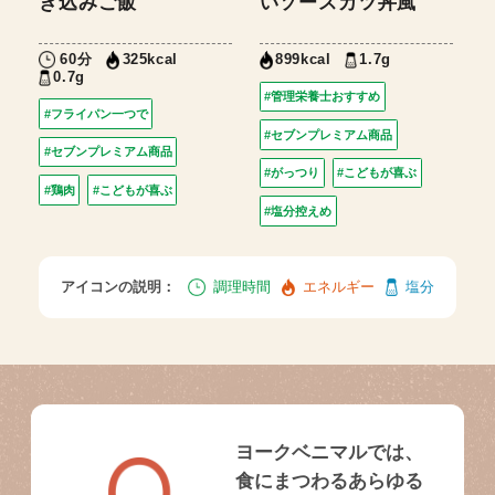
き込みご飯
いソースカツ丼風
60分
1.7g
325kcal
899kcal
0.7g
#管理栄養士おすすめ
#フライパン一つで
#セブンプレミアム商品
#セブンプレミアム商品
#がっつり
#こどもが喜ぶ
#鶏肉
#こどもが喜ぶ
#塩分控えめ
アイコンの説明：
調理時間
エネルギー
塩分
ヨークベニマルでは、
食にまつわるあらゆる