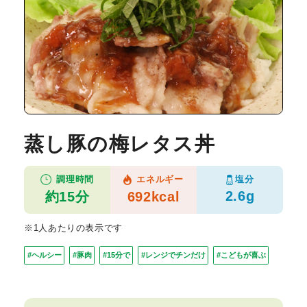
蒸し豚の梅レタス丼
塩分
調理時間
エネルギー
2.6g
約15分
692kcal
※1人あたりの表示です
#ヘルシー
#豚肉
#15分で
#レンジでチンだけ
#こどもが喜ぶ