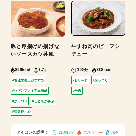
豚と厚揚げの揚げな
牛すね肉のビーフシ
いソースカツ丼風
チュー
1.7g
100分
899kcal
388kcal
#管理栄養士おすすめ
#おしゃれ
#がっつり
#セブンプレミアム商品
#牛肉
#がっつり
#こどもが喜ぶ
#塩分控えめ
アイコンの説明：
調理時間
エネルギー
塩分