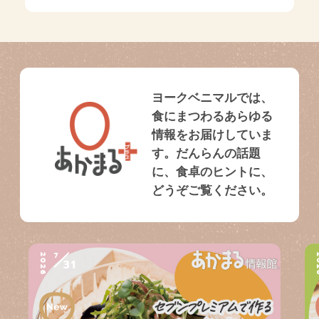
ヨークベニマルでは、
食にまつわるあらゆる
情報をお届けしていま
す。だんらんの話題
に、食卓のヒントに、
どうぞご覧ください。
7
2026
2
31