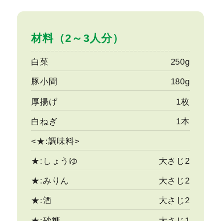
材料（2～3人分）
白菜
250g
豚小間
180g
厚揚げ
1枚
白ねぎ
1本
<★:調味料>
★:しょうゆ
大さじ2
★:みりん
大さじ2
★:酒
大さじ2
★:砂糖
大さじ1