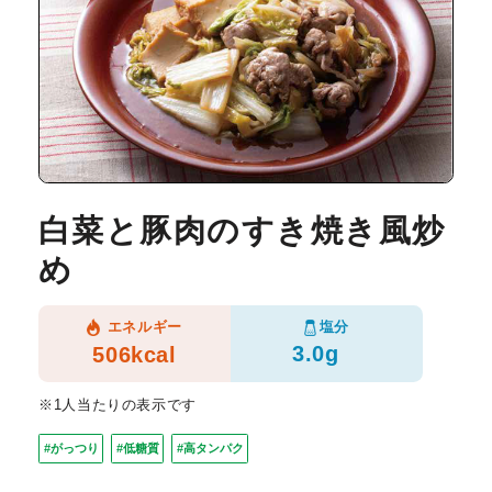
白菜と豚肉のすき焼き風炒
め
塩分
エネルギー
3.0g
506kcal
※1人当たりの表示です
#がっつり
#低糖質
#高タンパク