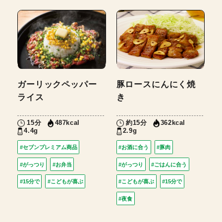
ガーリックペッパー
豚ロースにんにく焼
ライス
き
15分
約15分
487kcal
362kcal
4.4g
2.9g
#セブンプレミアム商品
#お酒に合う
#豚肉
#がっつり
#お弁当
#がっつり
#ごはんに合う
#15分で
#こどもが喜ぶ
#こどもが喜ぶ
#15分で
#夜食