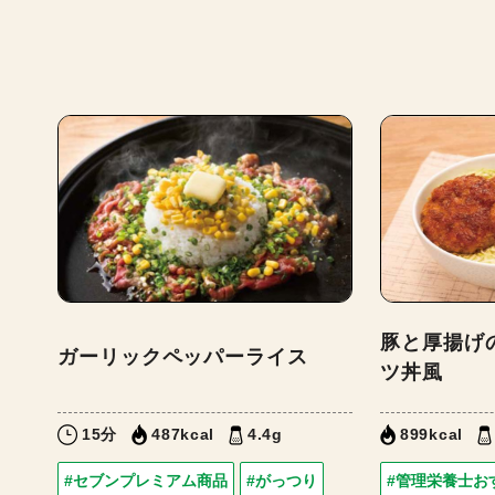
豚と厚揚げ
ガーリックペッパーライス
ツ丼風
15分
487kcal
4.4g
899kcal
#セブンプレミアム商品
#がっつり
#管理栄養士お