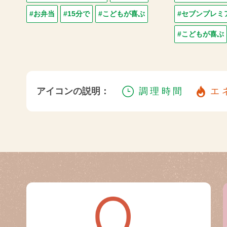
#お弁当
#15分で
#こどもが喜ぶ
#セブンプレミ
#こどもが喜ぶ
アイコンの説明：
調理時間
エ