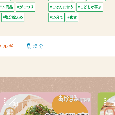
アム商品
#がっつり
#ごはんに合う
#こどもが喜ぶ
#塩分控えめ
#15分で
#夜食
ネルギー
塩分
7
7
2026
2026
31