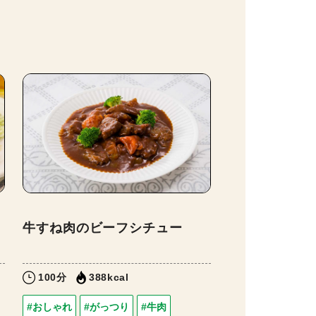
牛すね肉のビーフシチュー
100分
388kcal
#おしゃれ
#がっつり
#牛肉