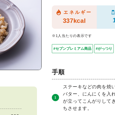
エネルギー
337kcal
※1人当たりの表示です
#セブンプレミアム商品
#がっつり
手順
ステーキなどの肉を焼い
バター、にんにくを入
が立ってこんがりして
ちさせます。