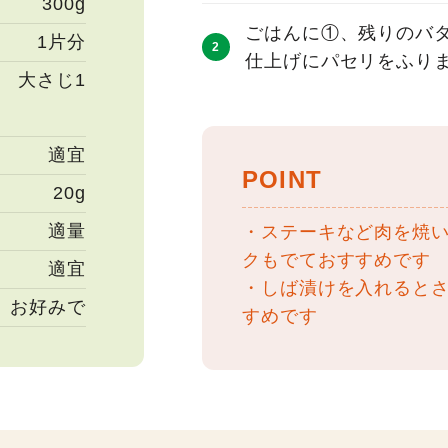
300g
ごはんに①、残りのバ
1片分
仕上げにパセリをふり
大さじ1
適宜
POINT
20g
適量
・ステーキなど肉を焼
クもでておすすめです
適宜
・しば漬けを入れると
お好みで
すめです