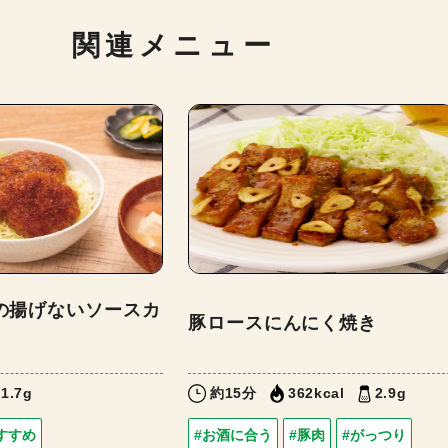
関連メニュー
の揚げないソースカ
豚ロースにんにく焼き
1.7g
約15分
362kcal
2.9g
すすめ
#お酒に合う
#豚肉
#がっつり