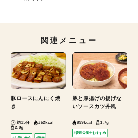
関連メニュー
豚ロースにんにく焼
豚と厚揚げの揚げな
き
いソースカツ丼風
約15分
1.7g
362kcal
899kcal
2.9g
#管理栄養士おすすめ
#お酒に合う
#豚肉