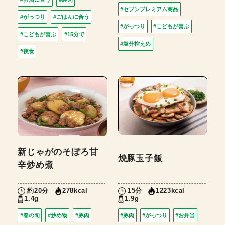
#セブンプレミアム商品
#がっつり
#ごはんに合う
#がっつり
#こどもが喜ぶ
#こどもが喜ぶ
#15分で
#塩分控えめ
#夜食
新じゃがのそぼろ甘
焼豚玉子飯
辛炒め煮
約20分
15分
278kcal
1223kcal
1.4g
1.9g
#春の旬
#炒め物
#豚肉
#豚肉
#がっつり
#お弁当