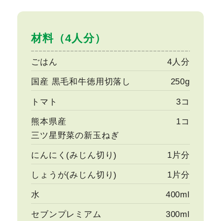
材料（4人分）
ごはん
4人分
国産 黒毛和牛徳用切落し
250g
トマト
3コ
熊本県産
1コ
三ツ星野菜の新玉ねぎ
にんにく(みじん切り)
1片分
しょうが(みじん切り)
1片分
水
400ml
セブンプレミアム
300ml