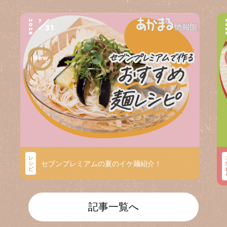
7
2026
2
31
レ
セブンプレミアムの夏のイケ麺紹介！
シ
ピ
記事一覧へ