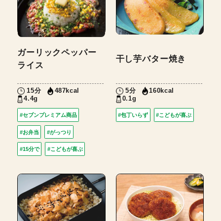
ガーリックペッパー
干し芋バター焼き
ライス
15分
5分
487kcal
160kcal
4.4g
0.1g
#セブンプレミアム商品
#包丁いらず
#こどもが喜ぶ
#お弁当
#がっつり
#15分で
#こどもが喜ぶ