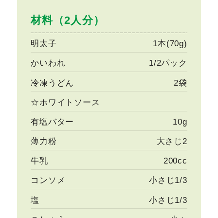
材料（2人分）
明太子
1本(70g)
かいわれ
1/2パック
冷凍うどん
2袋
☆ホワイトソース
有塩バター
10g
薄力粉
大さじ2
牛乳
200cc
コンソメ
小さじ1/3
塩
小さじ1/3