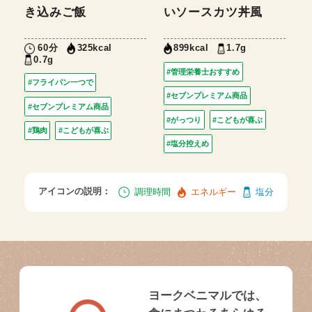
き込みご飯
いソースカツ丼風
60分
1.7g
325kcal
899kcal
0.7g
#管理栄養士おすすめ
#フライパン一つで
#セブンプレミアム商品
#セブンプレミアム商品
#がっつり
#こどもが喜ぶ
#鶏肉
#こどもが喜ぶ
#塩分控えめ
アイコンの説明：
調理時間
エネルギー
塩分
ヨークベニマルでは、