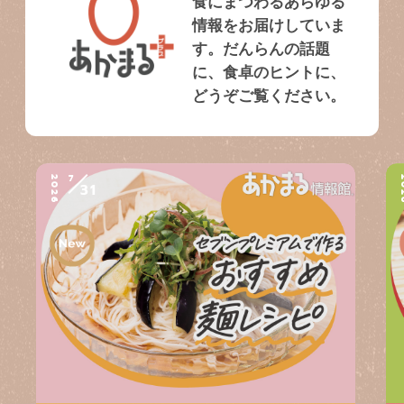
食にまつわるあらゆる
情報をお届けしていま
す。だんらんの話題
に、食卓のヒントに、
どうぞご覧ください。
7
2026
2
31