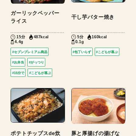
ガーリックペッパー
干し芋バター焼き
ライス
15分
5分
487kcal
160kcal
4.4g
0.1g
#セブンプレミアム商品
#包丁いらず
#こどもが喜ぶ
#お弁当
#がっつり
#15分で
#こどもが喜ぶ
ポテトチップスde炊
豚と厚揚げの揚げな