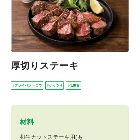
厚切りステーキ
#フライパン一つで
#がっつり
#低糖質
材料
和牛カットステーキ用(も