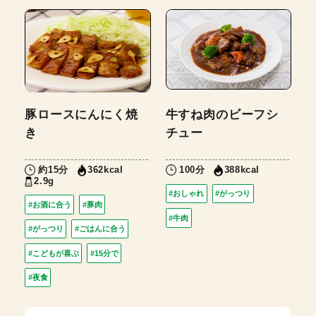
豚ロースにんにく焼
牛すね肉のビーフシ
き
チュー
約15分
100分
362kcal
388kcal
2.9g
#おしゃれ
#がっつり
#お酒に合う
#豚肉
#牛肉
#がっつり
#ごはんに合う
#こどもが喜ぶ
#15分で
#夜食