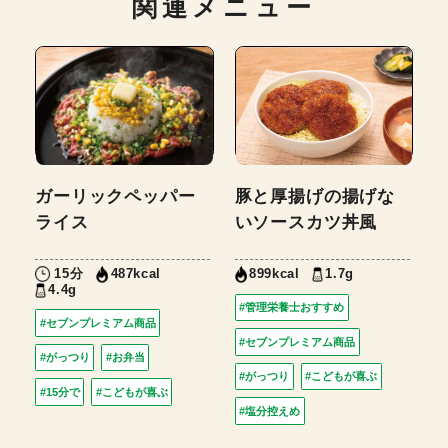
関連メニュー
ガーリックペッパー
豚と厚揚げの揚げな
ライス
いソースカツ丼風
15分
1.7g
487kcal
899kcal
4.4g
#管理栄養士おすすめ
#セブンプレミアム商品
#セブンプレミアム商品
#がっつり
#お弁当
#がっつり
#こどもが喜ぶ
#15分で
#こどもが喜ぶ
#塩分控えめ