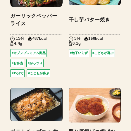
ガーリックペッパー
干し芋バター焼き
ライス
15分
5分
487kcal
160kcal
4.4g
0.1g
#セブンプレミアム商品
#包丁いらず
#こどもが喜ぶ
#お弁当
#がっつり
#15分で
#こどもが喜ぶ