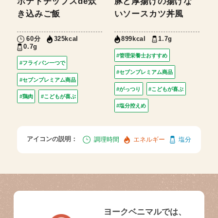
ポテトチップスde炊
豚と厚揚げの揚げな
き込みご飯
いソースカツ丼風
60分
1.7g
325kcal
899kcal
0.7g
#管理栄養士おすすめ
#フライパン一つで
#セブンプレミアム商品
#セブンプレミアム商品
#がっつり
#こどもが喜ぶ
#鶏肉
#こどもが喜ぶ
#塩分控えめ
アイコンの説明：
調理時間
エネルギー
塩分
ヨークベニマルでは、