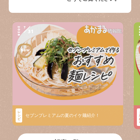
7
2026
2
31
レ
セブンプレミアムの夏のイケ麺紹介！
シ
ピ