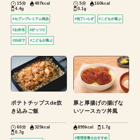
15分
5分
487kcal
160kcal
4.4g
0.1g
#セブンプレミアム商品
#包丁いらず
#こどもが喜ぶ
#お弁当
#がっつり
#15分で
#こどもが喜ぶ
ポテトチップスde炊
豚と厚揚げの揚げな
き込みご飯
いソースカツ丼風
60分
1.7g
325kcal
899kcal
0.7g
#管理栄養士おすすめ