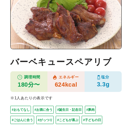
バーベキュースペアリブ
塩分
調理時間
エネルギー
3.3g
180分〜
624kcal
※1人あたりの表示です
#おもてなし
#お酒に合う
#誕生日・記念日
#豚肉
#ごはんに合う
#がっつり
#こどもが喜ぶ
#子どもの日