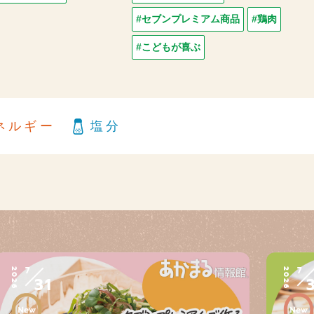
#セブンプレミアム商品
#鶏肉
#こどもが喜ぶ
ネルギー
塩分
7
7
2026
2026
31