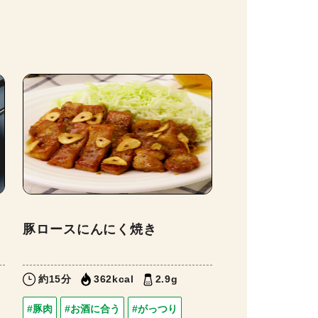
豚ロースにんにく焼き
約15分
362kcal
2.9g
#豚肉
#お酒に合う
#がっつり