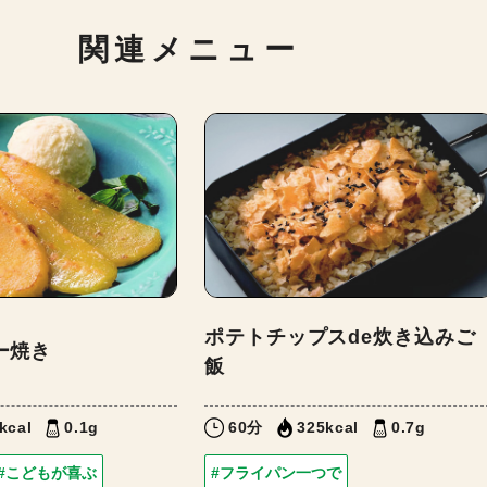
関連メニュー
ポテトチップスde炊き込みご
ー焼き
飯
kcal
0.1g
60分
325kcal
0.7g
#こどもが喜ぶ
#フライパン一つで