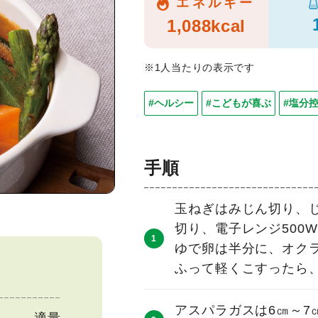
エネルギー
1,088kcal
※1人当たりの表示です
#ヘルシー
#こどもが喜ぶ
#塩分
手順
玉ねぎはみじん切り、
切り、電子レンジ500
ゆで卵は半分に、オク
ふって軽くこすったら
アスパラガスは6㎝～7