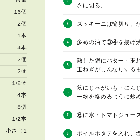
適量
さに切る。
16個
2個
ズッキーニは輪切り、
1本
多めの油で③④を揚げ
4本
2個
熱した鍋にバター・玉
玉ねぎがしんなりする
2個
1/2個
⑤にじゃがいも・にん
4本
ー粉を絡めるように炒
8切
⑥に水・トマトジュー
1/2本
小さじ1
ボイルホタテを入れ、