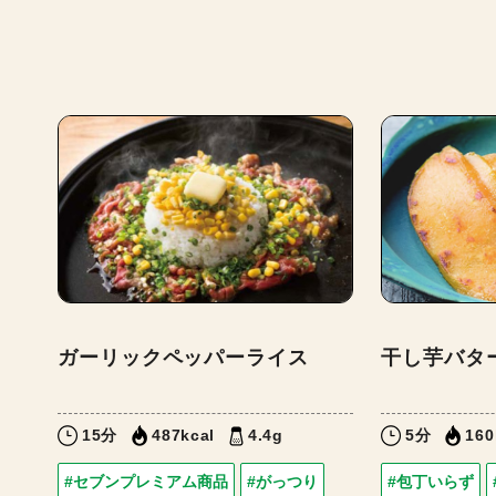
ガーリックペッパーライス
干し芋バタ
15分
487kcal
4.4g
5分
160
#セブンプレミアム商品
#がっつり
#包丁いらず