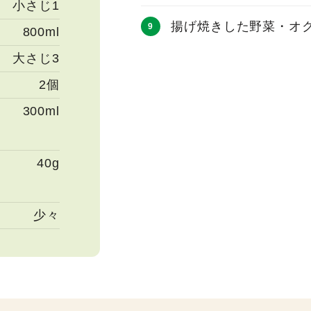
小さじ1
揚げ焼きした野菜・オ
800ml
大さじ3
2個
300ml
40g
少々