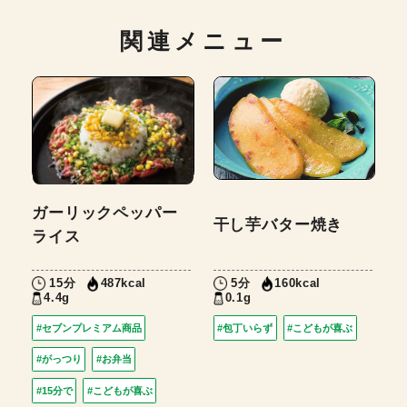
関連メニュー
ガーリックペッパー
干し芋バター焼き
ライス
15分
5分
487kcal
160kcal
4.4g
0.1g
#セブンプレミアム商品
#包丁いらず
#こどもが喜ぶ
#がっつり
#お弁当
#15分で
#こどもが喜ぶ