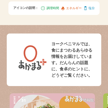
アイコンの説明：
調理時間
エネルギー
塩分
ヨークベニマルでは、
食にまつわるあらゆる
情報をお届けしていま
す。だんらんの話題
に、食卓のヒントに、
どうぞご覧ください。
7
2026
2
31