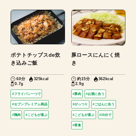
ポテトチップスde炊
豚ロースにんにく焼
き込みご飯
き
60分
約15分
325kcal
362kcal
0.7g
2.9g
#フライパン一つで
#豚肉
#お酒に合う
#セブンプレミアム商品
#がっつり
#ごはんに合う
#鶏肉
#こどもが喜ぶ
#こどもが喜ぶ
#15分で
#夜食