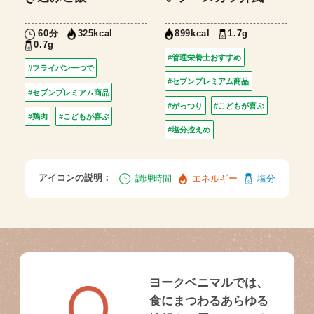
60分
1.7g
325kcal
899kcal
0.7g
#管理栄養士おすすめ
#フライパン一つで
#セブンプレミアム商品
#セブンプレミアム商品
#がっつり
#こどもが喜ぶ
#鶏肉
#こどもが喜ぶ
#塩分控えめ
アイコンの説明：
調理時間
エネルギー
塩分
ヨークベニマルでは、
食にまつわるあらゆる