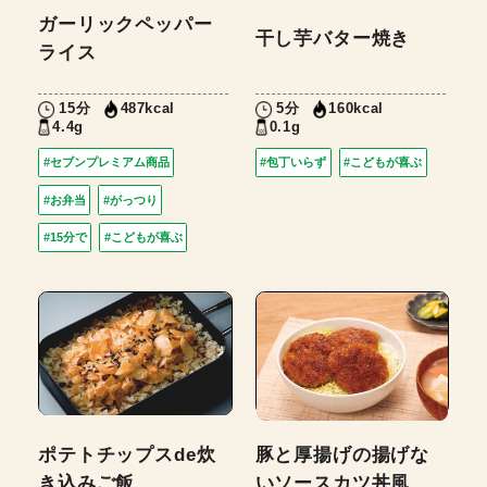
ガーリックペッパー
干し芋バター焼き
ライス
15分
5分
487kcal
160kcal
4.4g
0.1g
#セブンプレミアム商品
#包丁いらず
#こどもが喜ぶ
#お弁当
#がっつり
#15分で
#こどもが喜ぶ
ポテトチップスde炊
豚と厚揚げの揚げな
き込みご飯
いソースカツ丼風