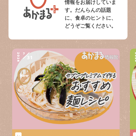
情報をお届けしていま
す。だんらんの話題
に、食卓のヒントに、
どうぞご覧ください。
7
2026
2
31
レ