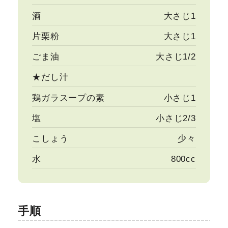
酒
大さじ1
片栗粉
大さじ1
ごま油
大さじ1/2
★だし汁
鶏ガラスープの素
小さじ1
塩
小さじ2/3
こしょう
少々
水
800cc
手順