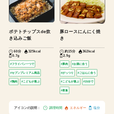
ポテトチップスde炊
豚ロースにんにく焼
き込みご飯
き
60分
約15分
325kcal
362kcal
0.7g
2.9g
#フライパン一つで
#豚肉
#お酒に合う
#セブンプレミアム商品
#がっつり
#ごはんに合う
#鶏肉
#こどもが喜ぶ
#こどもが喜ぶ
#15分で
#夜食
アイコンの説明：
調理時間
エネルギー
塩分