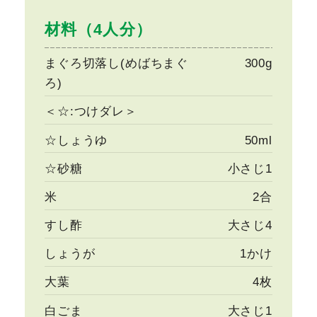
材料（4人分）
まぐろ切落し(めばちまぐ
300g
ろ)
＜☆:つけダレ＞
☆しょうゆ
50ml
☆砂糖
小さじ1
米
2合
すし酢
大さじ4
しょうが
1かけ
大葉
4枚
白ごま
大さじ1