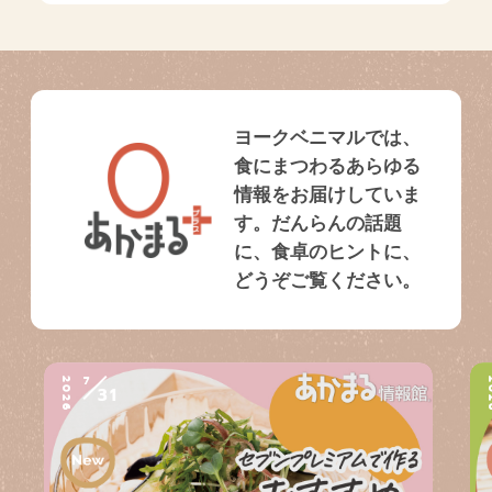
ヨークベニマルでは、
食にまつわるあらゆる
情報をお届けしていま
す。だんらんの話題
に、食卓のヒントに、
どうぞご覧ください。
7
2026
2
31