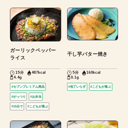
ガーリックペッパー
干し芋バター焼き
ライス
15分
5分
487kcal
160kcal
4.4g
0.1g
#セブンプレミアム商品
#包丁いらず
#こどもが喜ぶ
#がっつり
#お弁当
#15分で
#こどもが喜ぶ