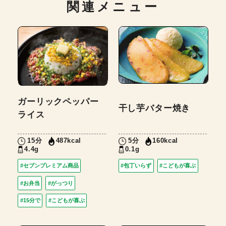
関連メニュー
ガーリックペッパー
干し芋バター焼き
ライス
15分
5分
487kcal
160kcal
4.4g
0.1g
#セブンプレミアム商品
#包丁いらず
#こどもが喜ぶ
#お弁当
#がっつり
#15分で
#こどもが喜ぶ