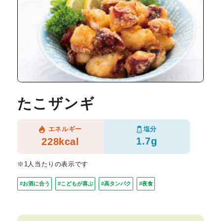
たこザンギ
塩分
エネルギー
1.7g
228kcal
※1人当たりの表示です
#お酒に合う
#こどもが喜ぶ
#高タンパク
#夜食