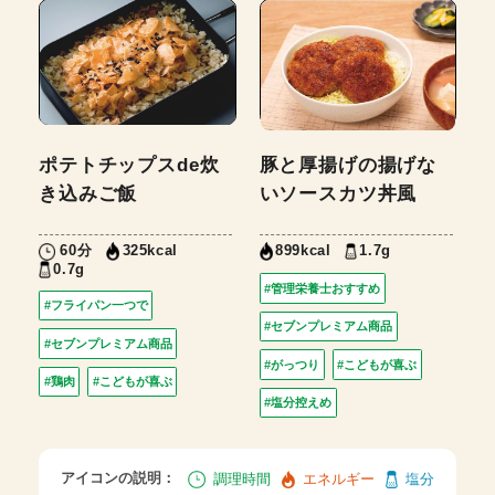
ポテトチップスde炊
豚と厚揚げの揚げな
き込みご飯
いソースカツ丼風
60分
1.7g
325kcal
899kcal
0.7g
#管理栄養士おすすめ
#フライパン一つで
#セブンプレミアム商品
#セブンプレミアム商品
#がっつり
#こどもが喜ぶ
#鶏肉
#こどもが喜ぶ
#塩分控えめ
アイコンの説明：
調理時間
エネルギー
塩分