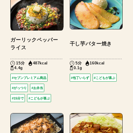
ガーリックペッパー
干し芋バター焼き
ライス
15分
5分
487kcal
160kcal
4.4g
0.1g
#セブンプレミアム商品
#包丁いらず
#こどもが喜ぶ
#がっつり
#お弁当
#15分で
#こどもが喜ぶ