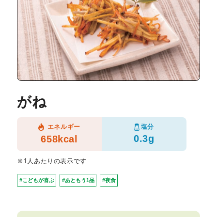
がね
塩分
エネルギー
0.3g
658kcal
※1人あたりの表示です
#こどもが喜ぶ
#あともう1品
#夜食