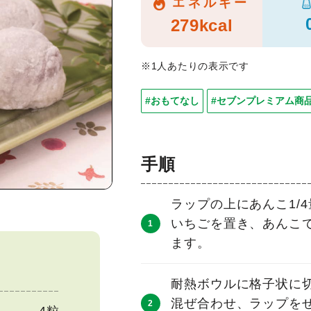
エネルギー
279kcal
※1人あたりの表示です
#おもてなし
#セブンプレミアム商
手順
ラップの上にあんこ1/
いちごを置き、あんこ
ます。
耐熱ボウルに格子状に
混ぜ合わせ、ラップをせ