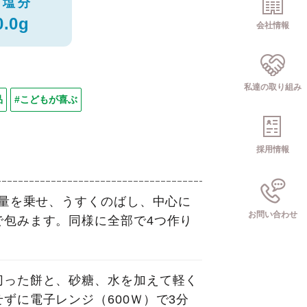
塩分
0.0g
会社情報
私達の取り組み
品
#こどもが喜ぶ
採用情報
4量を乗せ、うすくのばし、中心に
お問い合わせ
で包みます。同様に全部で4つ作り
切った餅と、砂糖、水を加えて軽く
ずに電子レンジ（600Ｗ）で3分