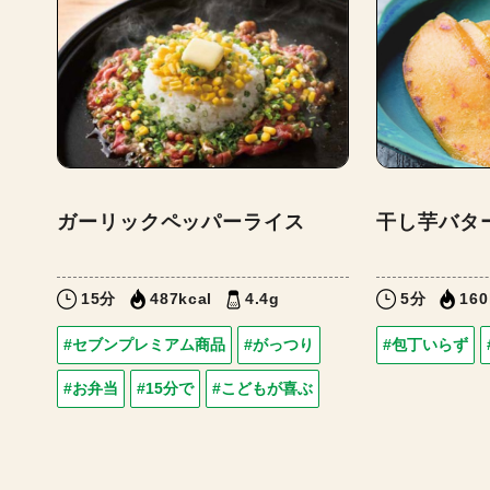
ガーリックペッパーライス
干し芋バタ
15分
487kcal
4.4g
5分
160
#セブンプレミアム商品
#がっつり
#包丁いらず
#お弁当
#15分で
#こどもが喜ぶ