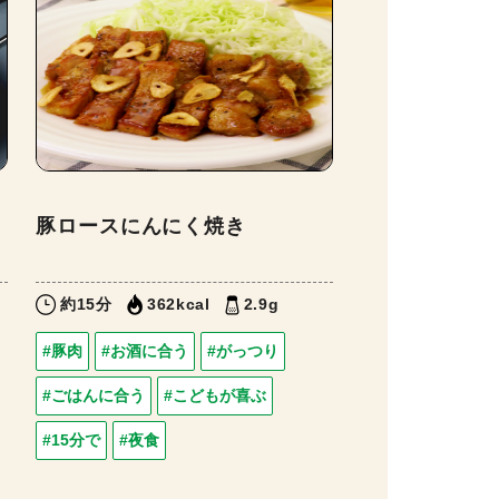
豚ロースにんにく焼き
約15分
362kcal
2.9g
#豚肉
#お酒に合う
#がっつり
#ごはんに合う
#こどもが喜ぶ
#15分で
#夜食