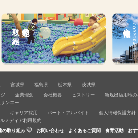
取り組み
私達の
CSR
会社情報
CORPORATE
県
宮城県
福島県
栃木県
茨城県
ージ
企業理念
会社概要
ヒストリー
新規出店用地の
社サンエー
キャリア採用
パート・アルバイト
個人情報保護方針
ルメディア利用規約
達の取り組み
お問い合わせ
よくあるご質問
食育活動
おす