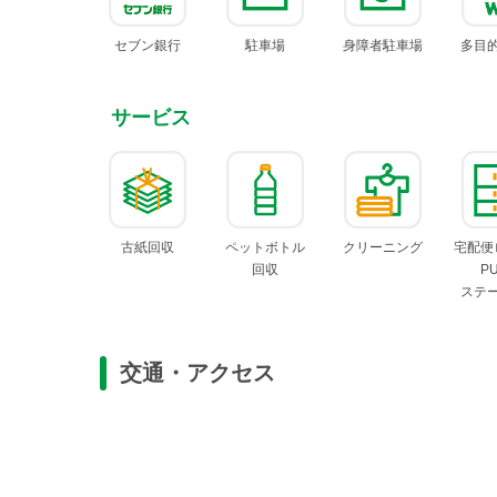
セブン
銀行
駐車場
身障者
駐車場
多目
サービス
古紙回収
ペットボトル
クリー
ニング
宅配便
回収
P
ステ
交通・アクセス