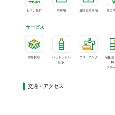
セブン
銀行
駐車場
身障者
駐車場
多目
サービス
古紙回収
ペットボトル
クリー
ニング
宅配便
回収
P
ステ
交通・アクセス