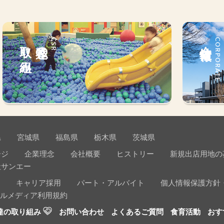
取り組み
私達の
CSR
会社情報
CORPORATE
県
宮城県
福島県
栃木県
茨城県
ージ
企業理念
会社概要
ヒストリー
新規出店用地の
社サンエー
キャリア採用
パート・アルバイト
個人情報保護方針
ルメディア利用規約
達の取り組み
お問い合わせ
よくあるご質問
食育活動
おす