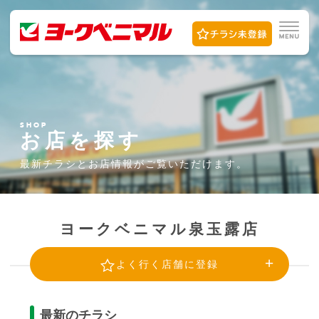
SHOP
お店を探す
最新チラシとお店情報が
ご覧いただけます。
ヨークベニマル泉玉露店
よく行く店舗に登録
最新のチラシ