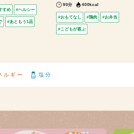
90分
400kcal
すすめ
#ヘルシー
#おもてなし
#鶏肉
#お弁当
で
#あともう1品
#こどもが喜ぶ
ネルギー
塩分