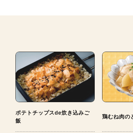
ポテトチップスde炊き込みご
鶏むね肉の
飯