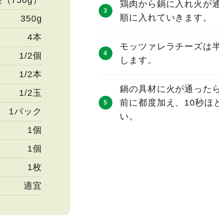
袋（750g）
鶏肉から鍋に入れ火が
順に入れていきます。
350g
4本
モッツァレラチーズは半
1/2個
します。
1/2本
鍋の具材に火が通った
1/2玉
前に都度加え、10秒ほ
1パック
い。
1個
1個
1枚
適宜