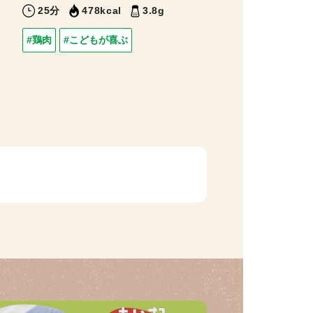
25分
478kcal
3.8g
#鶏肉
#こどもが喜ぶ