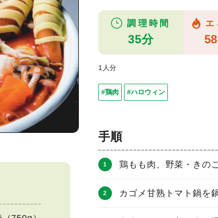
調理時間
エ
35分
58
1人分
#鶏肉
#ハロウィン
手順
鶏もも肉、野菜・きの
カゴメ甘熟トマト鍋を