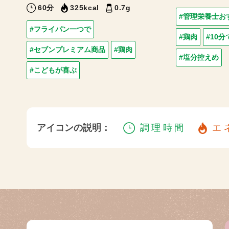
60分
325kcal
0.7g
#管理栄養士お
#フライパン一つで
#鶏肉
#10分
#セブンプレミアム商品
#鶏肉
#塩分控えめ
#こどもが喜ぶ
アイコンの説明：
調理時間
エ