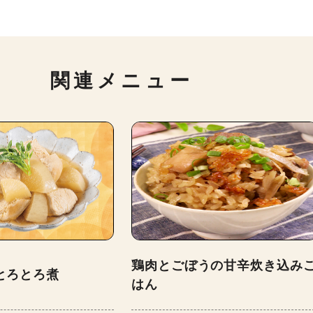
関連メニュー
鶏肉とごぼうの甘辛炊き込み
とろとろ煮
はん