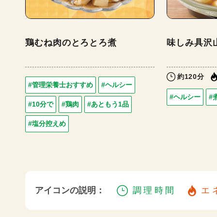
鶏むね肉のとろとろ煮
味しみ具沢
約120分
#管理栄養士おすすめ
#ヘルシー
#ヘルシー
#
#10分で
#鶏肉
#あともう1品
#塩分控えめ
アイコンの説明：
調理時間
エ