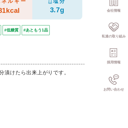
エネルギー
塩分
3.7g
81kcal
会社情報
#低糖質
#あともう1品
私達の取り組み
採用情報
5分漬けたら出来上がりです。
お問い合わせ