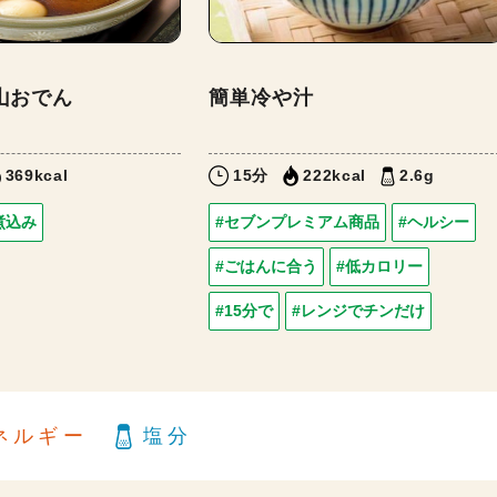
山おでん
簡単冷や汁
369kcal
15分
222kcal
2.6g
煮込み
#セブンプレミアム商品
#ヘルシー
#ごはんに合う
#低カロリー
#15分で
#レンジでチンだけ
ネルギー
塩分