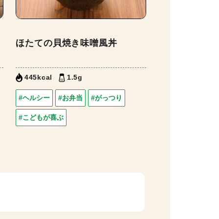
ほたての貝焼き味噌風丼
445kcal
1.5g
#ヘルシー
#お弁当
#がっつり
#こどもが喜ぶ