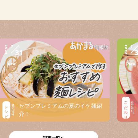
7
7
2026
2026
31
こだわり
SELECT
セブンプレミアムの夏のイケ麺紹
レシピ
RECIPE
介！